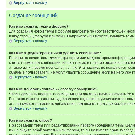
Вернуться к началу
Создание сообщений
Как мне создать тему в форуме?
Для создания новой темы в форуме щёлкните по соответствующей кнопк
внизу страниц форума или темы. Например: «Вы можете начинать темы»,
Вернуться к началу
Как мне отредактировать или удалить сообщение?
Если вы не являетесь администратором или модератором конференции, 
соответствующем сообщении, иногда только в течение ограниченного вр
а также дату и время последней из них. Эта надпись не появляется, е
обычные пользователи не могут удалить сообщение, если на него уже кт
Вернуться к началу
Как мне добавить подпись к своему сообщению?
Чтобы добавить подпись к сообщению, вы должны сначала создать её в
Вы также можете настроить добавление подписи по умолчанию ко всем
это, вы сможете отменить добавление подписи в отдельных сообщения
Вернуться к началу
Как мне создать опрос?
При создании темы или редактировании первого сообщения темы щёлкн
вы не видите такой закладки или формы, то вы не имеете прав на созда
строке текстового поля. Вы также можете задать количество вариантов,