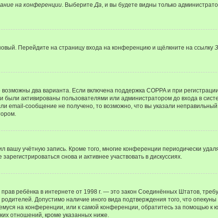
ание на конференции
. Выберите
Да
, и вы будете видны только администрат
 новый. Перейдите на страницу входа на конференцию и щёлкните на ссылку
З
о возможны два варианта. Если включена поддержка COPPA и при регистрации 
и были активированы пользователями или администратором до входа в систе
и email-сообщение не получено, то возможно, что вы указали неправильный 
тором.
ил вашу учётную запись. Кроме того, многие конференции периодически уда
зарегистрироваться снова и активнее участвовать в дискуссиях.
тных прав ребёнка в интернете от 1998 г. — это закон Соединённых Штатов, т
е родителей. Допустимо наличие иного вида подтверждения того, что опек
ющемуся на конференции, или к самой конференции, обратитесь за помощью к 
ких отношений, кроме указанных ниже.