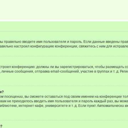
вы правильно вводите имя пользователя и пароль. Если данные введены прав
равильно настроил конфигурацию конференции, свяжитесь с ним для исправле
 настроил конференцию: должны ли вы зарегистрироваться, чтобы размещать 
чные сообщения, отправка email-сообщений, участие в группах и т. д. Регис
я?
ом посещении
, вы сможете оставаться под своим именем на конференции тол
ы вам не приходилось вводить имя пользователя и пароль каждый раз, вы мож
блиотеке, интернет-кафе, университете и т. д. Если пункт
Автоматически вх
й?