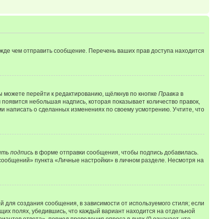
ежде чем отправить сообщение. Перечень ваших прав доступа находится
ы можете перейти к редактированию, щёлкнув по кнопке
Правка
в
м появится небольшая надпись, которая показывает количество правок,
ми написать о сделанных изменениях по своему усмотрению. Учтите, что
ть подпись
в форме отправки сообщения, чтобы подпись добавилась.
сообщений» пункта «Личные настройки» в личном разделе. Несмотря на
 для создания сообщения, в зависимости от используемого стиля; если
ющих полях, убедившись, что каждый вариант находится на отдельной
иантов ответа», период проведения опроса в днях (0 означает, что