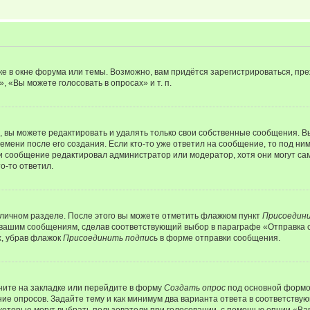
е в окне форума или темы. Возможно, вам придётся зарегистрироваться, пр
 «Вы можете голосовать в опросах» и т. п.
вы можете редактировать и удалять только свои собственные сообщения. В
емени после его создания. Если кто-то уже ответил на сообщение, то под ни
сли сообщение редактировал администратор или модератор, хотя они могут са
о-то ответил.
 личном разделе. После этого вы можете отметить флажком пункт
Присоедини
 вашим сообщениям, сделав соответствующий выбор в параграфе «Отправка 
х, убрав флажок
Присоединить подпись
в форме отправки сообщения.
ите на закладке или перейдите в форму
Создать опрос
под основной формой
ние опросов. Задайте тему и как минимум два варианта ответа в соответству
 которые могут выбрать пользователи при голосовании, с помощью опции «Вар