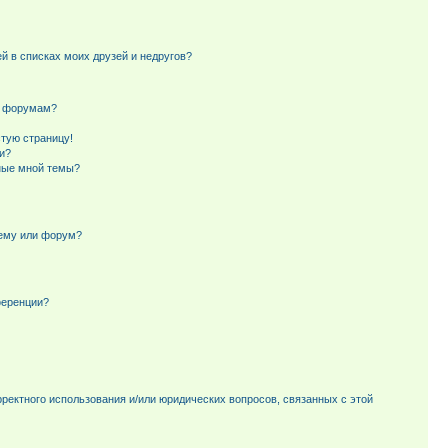
й в списках моих друзей и недругов?
и форумам?
стую страницу!
и?
ные мной темы?
тему или форум?
ференции?
рректного использования и/или юридических вопросов, связанных с этой