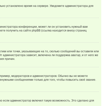
ильно установлено время на сервере. Уведомите администратора для
министратора конференции, может ли он установить нужный вам
жете получить на сайте phpBB (ссылка находится внизу страниц
атики или точки, указывающие на то, сколько сообщений вы оставили или
т администратора зависит, включена ли поддержка аватар, и от него же
ния причин.
пример, модераторов и администраторов. Обычно вы не можете
енужными сообщениями только для того, чтобы повысить своё звание.
ко если администратор включил такую возможность. Это сделано для