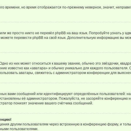
него времени, но время отображается по-прежнему неверное, значит, неправ
или же просто никто не перевёл phpBB на ваш язык. Попробуйте узнать у ад
ами можете перевести phpBB на свой язык. Дополнительную информацию вы мо
дно из них может относиться к вашему званию, обычно это звёздочки, квадр
ние известно как «аватара» и обычно уникально для каждого пользователя. О
использовать аватары, свяжитесь с администратором конференции для выясне
нных вами сообщений или идентифицируют определённых пользователей: на
установлены её администратором. Пожалуйста, не засоряйте конференцию н
тратор понизят значение вашего счётчика сообщений.
ренцию!
щения другим пользователям через встроенную в конференцию форму, и толь
мными пользователями.