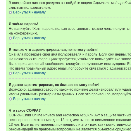
В настройках личного раздела вы найдёте опцию
Скрывать моё пребыв
скрытым пользователем.
Вернуться к началу
Я забыл пароль!
Не паникуйте! Хотя пароль нельзя восстановить, можно легко получить
на конференцию.
Вернуться к началу
Я только что зарегистрировался, но не могу войти!
Сначала проверьте свои имя пользователя и пароль. Если они верны, т
На некоторых конференциях требуется, чтобы все новые учётные запис
было прислано email-сообщение, следуйте полученным инструкциям. Есл
что ввели правильный адрес email, попробуйте связаться с администра
Вернуться к началу
Я давно зарегистрирован, но больше не могу войти!
Возможно, администратор по какой-то причине деактивировал или удал
чтобы уменьшить размер базы данных. Если это произошло, попробуйте 
Вернуться к началу
Что такое COPPA?
COPPA (Child Online Privacy and Protection Act), или Акт о защите час
несовершеннолетних младше 13 лет, иметь на это письменное согласи
13 лет. Если вы не уверены, применимо ли это к вам, как к регистриру
рекомендаций по правовым вопросам и не является объектом юридичес