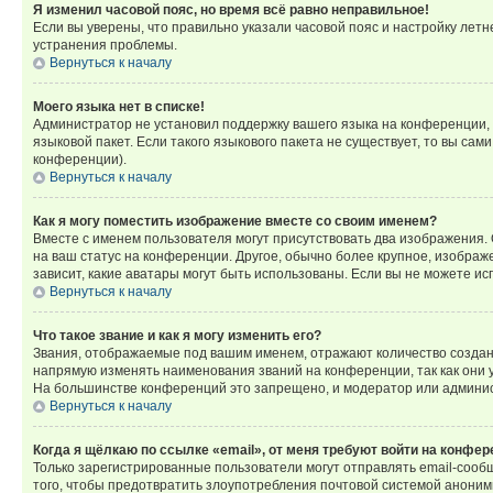
Я изменил часовой пояс, но время всё равно неправильное!
Если вы уверены, что правильно указали часовой пояс и настройку лет
устранения проблемы.
Вернуться к началу
Моего языка нет в списке!
Администратор не установил поддержку вашего языка на конференции, 
языковой пакет. Если такого языкового пакета не существует, то вы с
конференции).
Вернуться к началу
Как я могу поместить изображение вместе со своим именем?
Вместе с именем пользователя могут присутствовать два изображения. О
на ваш статус на конференции. Другое, обычно более крупное, изображе
зависит, какие аватары могут быть использованы. Если вы не можете 
Вернуться к началу
Что такое звание и как я могу изменить его?
Звания, отображаемые под вашим именем, отражают количество созда
напрямую изменять наименования званий на конференции, так как они 
На большинстве конференций это запрещено, и модератор или админис
Вернуться к началу
Когда я щёлкаю по ссылке «email», от меня требуют войти на конфе
Только зарегистрированные пользователи могут отправлять email-сооб
того, чтобы предотвратить злоупотребления почтовой системой анони