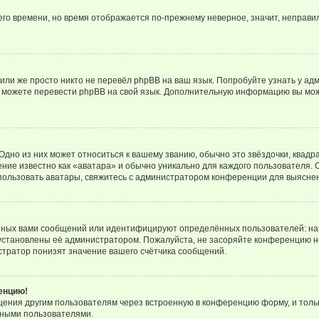
него времени, но время отображается по-прежнему неверное, значит, неправ
или же просто никто не перевёл phpBB на ваш язык. Попробуйте узнать у ад
ами можете перевести phpBB на свой язык. Дополнительную информацию вы мо
дно из них может относиться к вашему званию, обычно это звёздочки, квадр
ние известно как «аватара» и обычно уникально для каждого пользователя. О
использовать аватары, свяжитесь с администратором конференции для выясне
нных вами сообщений или идентифицируют определённых пользователей: на
установлены её администратором. Пожалуйста, не засоряйте конференцию н
тратор понизят значение вашего счётчика сообщений.
ренцию!
щения другим пользователям через встроенную в конференцию форму, и толь
мными пользователями.