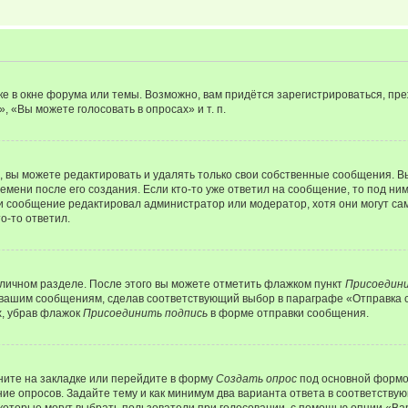
е в окне форума или темы. Возможно, вам придётся зарегистрироваться, пр
 «Вы можете голосовать в опросах» и т. п.
вы можете редактировать и удалять только свои собственные сообщения. В
емени после его создания. Если кто-то уже ответил на сообщение, то под ни
сли сообщение редактировал администратор или модератор, хотя они могут са
о-то ответил.
 личном разделе. После этого вы можете отметить флажком пункт
Присоедини
 вашим сообщениям, сделав соответствующий выбор в параграфе «Отправка 
х, убрав флажок
Присоединить подпись
в форме отправки сообщения.
ите на закладке или перейдите в форму
Создать опрос
под основной формой
ние опросов. Задайте тему и как минимум два варианта ответа в соответству
 которые могут выбрать пользователи при голосовании, с помощью опции «Вар