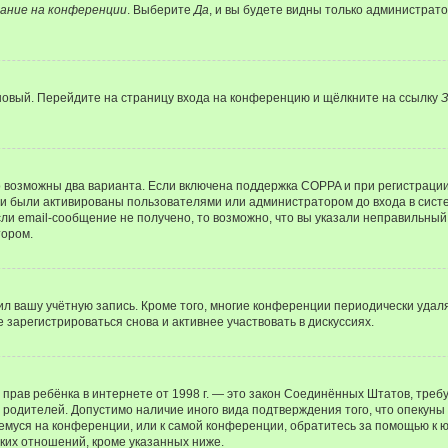
ание на конференции
. Выберите
Да
, и вы будете видны только администрат
 новый. Перейдите на страницу входа на конференцию и щёлкните на ссылку
З
о возможны два варианта. Если включена поддержка COPPA и при регистрации 
и были активированы пользователями или администратором до входа в систе
и email-сообщение не получено, то возможно, что вы указали неправильный 
тором.
ил вашу учётную запись. Кроме того, многие конференции периодически уда
зарегистрироваться снова и активнее участвовать в дискуссиях.
тных прав ребёнка в интернете от 1998 г. — это закон Соединённых Штатов, т
е родителей. Допустимо наличие иного вида подтверждения того, что опек
ющемуся на конференции, или к самой конференции, обратитесь за помощью к 
ких отношений, кроме указанных ниже.