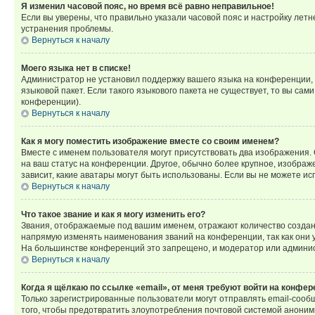
Я изменил часовой пояс, но время всё равно неправильное!
Если вы уверены, что правильно указали часовой пояс и настройку лет
устранения проблемы.
Вернуться к началу
Моего языка нет в списке!
Администратор не установил поддержку вашего языка на конференции, 
языковой пакет. Если такого языкового пакета не существует, то вы с
конференции).
Вернуться к началу
Как я могу поместить изображение вместе со своим именем?
Вместе с именем пользователя могут присутствовать два изображения. О
на ваш статус на конференции. Другое, обычно более крупное, изображе
зависит, какие аватары могут быть использованы. Если вы не можете 
Вернуться к началу
Что такое звание и как я могу изменить его?
Звания, отображаемые под вашим именем, отражают количество созда
напрямую изменять наименования званий на конференции, так как они 
На большинстве конференций это запрещено, и модератор или админис
Вернуться к началу
Когда я щёлкаю по ссылке «email», от меня требуют войти на конфе
Только зарегистрированные пользователи могут отправлять email-сооб
того, чтобы предотвратить злоупотребления почтовой системой анони