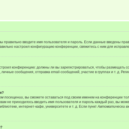
вы правильно вводите имя пользователя и пароль. Если данные введены прав
равильно настроил конфигурацию конференции, свяжитесь с ним для исправле
 настроил конференцию: должны ли вы зарегистрироваться, чтобы размещать 
чные сообщения, отправка email-сообщений, участие в группах и т. д. Регис
я?
ом посещении
, вы сможете оставаться под своим именем на конференции тол
ы вам не приходилось вводить имя пользователя и пароль каждый раз, вы мож
блиотеке, интернет-кафе, университете и т. д. Если пункт
Автоматически вх
й?