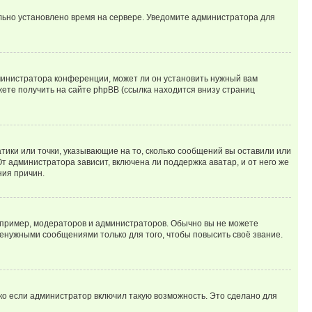
ильно установлено время на сервере. Уведомите администратора для
министратора конференции, может ли он установить нужный вам
жете получить на сайте phpBB (ссылка находится внизу страниц
атики или точки, указывающие на то, сколько сообщений вы оставили или
т администратора зависит, включена ли поддержка аватар, и от него же
ния причин.
пример, модераторов и администраторов. Обычно вы не можете
енужными сообщениями только для того, чтобы повысить своё звание.
ко если администратор включил такую возможность. Это сделано для