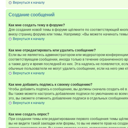
Вернуться к началу
Создание сообщений
Как мне создать тему в форуме?
Для создания новой темы в форуме щёлкните по соответствующей кнопк
внизу страниц форума или темы. Например: «Вы можете начинать темы»,
Вернуться к началу
Как мне отредактировать или удалить сообщение?
Если вы не являетесь администратором или модератором конференции, 
соответствующем сообщении, иногда только в течение ограниченного вр
а также дату и время последней из них. Эта надпись не появляется, е
обычные пользователи не могут удалить сообщение, если на него уже кт
Вернуться к началу
Как мне добавить подпись к своему сообщению?
Чтобы добавить подпись к сообщению, вы должны сначала создать её в
Вы также можете настроить добавление подписи по умолчанию ко всем
это, вы сможете отменить добавление подписи в отдельных сообщения
Вернуться к началу
Как мне создать опрос?
При создании темы или редактировании первого сообщения темы щёлкн
вы не видите такой закладки или формы, то вы не имеете прав на созда
строке текстового поля. Вы также можете задать количество вариантов,