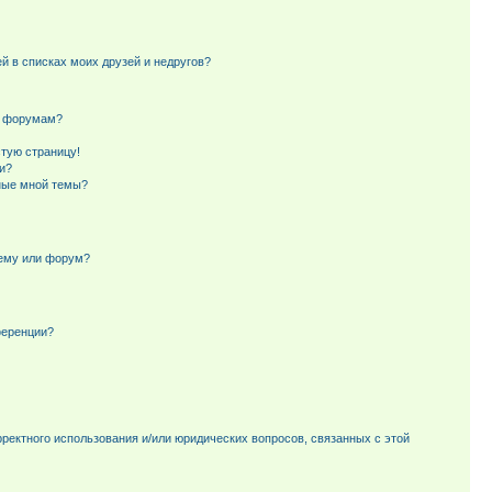
й в списках моих друзей и недругов?
и форумам?
стую страницу!
и?
ные мной темы?
тему или форум?
ференции?
рректного использования и/или юридических вопросов, связанных с этой