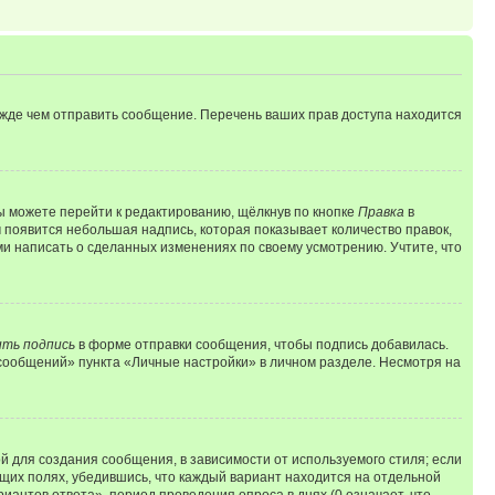
ежде чем отправить сообщение. Перечень ваших прав доступа находится
ы можете перейти к редактированию, щёлкнув по кнопке
Правка
в
м появится небольшая надпись, которая показывает количество правок,
ми написать о сделанных изменениях по своему усмотрению. Учтите, что
ть подпись
в форме отправки сообщения, чтобы подпись добавилась.
сообщений» пункта «Личные настройки» в личном разделе. Несмотря на
 для создания сообщения, в зависимости от используемого стиля; если
ющих полях, убедившись, что каждый вариант находится на отдельной
иантов ответа», период проведения опроса в днях (0 означает, что