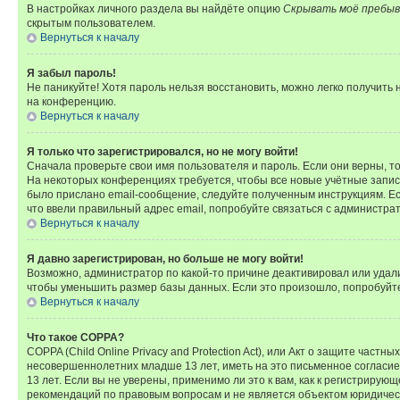
В настройках личного раздела вы найдёте опцию
Скрывать моё пребыв
скрытым пользователем.
Вернуться к началу
Я забыл пароль!
Не паникуйте! Хотя пароль нельзя восстановить, можно легко получить
на конференцию.
Вернуться к началу
Я только что зарегистрировался, но не могу войти!
Сначала проверьте свои имя пользователя и пароль. Если они верны, т
На некоторых конференциях требуется, чтобы все новые учётные запис
было прислано email-сообщение, следуйте полученным инструкциям. Есл
что ввели правильный адрес email, попробуйте связаться с администра
Вернуться к началу
Я давно зарегистрирован, но больше не могу войти!
Возможно, администратор по какой-то причине деактивировал или удал
чтобы уменьшить размер базы данных. Если это произошло, попробуйте 
Вернуться к началу
Что такое COPPA?
COPPA (Child Online Privacy and Protection Act), или Акт о защите час
несовершеннолетних младше 13 лет, иметь на это письменное согласи
13 лет. Если вы не уверены, применимо ли это к вам, как к регистриру
рекомендаций по правовым вопросам и не является объектом юридичес