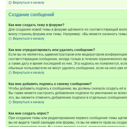
Вернуться к началу
Создание сообщений
Как мне создать тему в форуме?
Для создания новой темы в форуме щёлкните по соответствующей кнопк
внизу страниц форума или темы. Например: «Вы можете начинать темы»,
Вернуться к началу
Как мне отредактировать или удалить сообщение?
Если вы не являетесь администратором или модератором конференции, 
соответствующем сообщении, иногда только в течение ограниченного вр
а также дату и время последней из них. Эта надпись не появляется, е
обычные пользователи не могут удалить сообщение, если на него уже кт
Вернуться к началу
Как мне добавить подпись к своему сообщению?
Чтобы добавить подпись к сообщению, вы должны сначала создать её в
Вы также можете настроить добавление подписи по умолчанию ко всем
это, вы сможете отменить добавление подписи в отдельных сообщения
Вернуться к началу
Как мне создать опрос?
При создании темы или редактировании первого сообщения темы щёлкн
вы не видите такой закладки или формы, то вы не имеете прав на созда
строке текстового поля. Вы также можете задать количество вариантов,