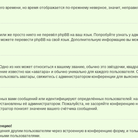
него времени, но время отображается по-прежнему неверное, значит, неправ
или же просто никто не перевёл phpBB на ваш язык. Попробуйте узнать у ад
ами можете перевести phpBB на свой язык. Дополнительную информацию вы мо
дно из них может относиться к вашему званию, обычно это звёздочки, квадр
ние известно как «аватара» и обычно уникально для каждого пользователя. О
использовать аватары, свяжитесь с администратором конференции для выясне
нных вами сообщений или идентифицируют определённых пользователей: на
установлены её администратором. Пожалуйста, не засоряйте конференцию н
тратор понизят значение вашего счётчика сообщений.
ренцию!
щения другим пользователям через встроенную в конференцию форму, и толь
мными пользователями.