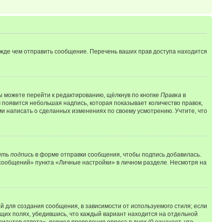
ежде чем отправить сообщение. Перечень ваших прав доступа находится
ы можете перейти к редактированию, щёлкнув по кнопке
Правка
в
м появится небольшая надпись, которая показывает количество правок,
ми написать о сделанных изменениях по своему усмотрению. Учтите, что
ть подпись
в форме отправки сообщения, чтобы подпись добавилась.
сообщений» пункта «Личные настройки» в личном разделе. Несмотря на
 для создания сообщения, в зависимости от используемого стиля; если
ющих полях, убедившись, что каждый вариант находится на отдельной
иантов ответа», период проведения опроса в днях (0 означает, что