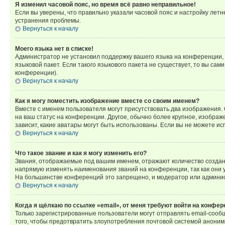
Я изменил часовой пояс, но время всё равно неправильное!
Если вы уверены, что правильно указали часовой пояс и настройку лет
устранения проблемы.
Вернуться к началу
Моего языка нет в списке!
Администратор не установил поддержку вашего языка на конференции, 
языковой пакет. Если такого языкового пакета не существует, то вы с
конференции).
Вернуться к началу
Как я могу поместить изображение вместе со своим именем?
Вместе с именем пользователя могут присутствовать два изображения. О
на ваш статус на конференции. Другое, обычно более крупное, изображе
зависит, какие аватары могут быть использованы. Если вы не можете 
Вернуться к началу
Что такое звание и как я могу изменить его?
Звания, отображаемые под вашим именем, отражают количество созда
напрямую изменять наименования званий на конференции, так как они 
На большинстве конференций это запрещено, и модератор или админис
Вернуться к началу
Когда я щёлкаю по ссылке «email», от меня требуют войти на конфе
Только зарегистрированные пользователи могут отправлять email-сооб
того, чтобы предотвратить злоупотребления почтовой системой анони