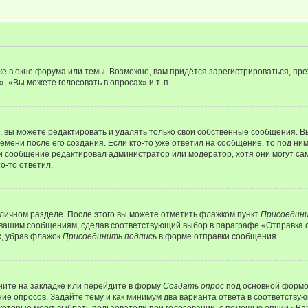
е в окне форума или темы. Возможно, вам придётся зарегистрироваться, пр
 «Вы можете голосовать в опросах» и т. п.
вы можете редактировать и удалять только свои собственные сообщения. В
емени после его создания. Если кто-то уже ответил на сообщение, то под ни
сли сообщение редактировал администратор или модератор, хотя они могут са
о-то ответил.
 личном разделе. После этого вы можете отметить флажком пункт
Присоедини
 вашим сообщениям, сделав соответствующий выбор в параграфе «Отправка 
х, убрав флажок
Присоединить подпись
в форме отправки сообщения.
ите на закладке или перейдите в форму
Создать опрос
под основной формой
ние опросов. Задайте тему и как минимум два варианта ответа в соответству
 которые могут выбрать пользователи при голосовании, с помощью опции «Вар