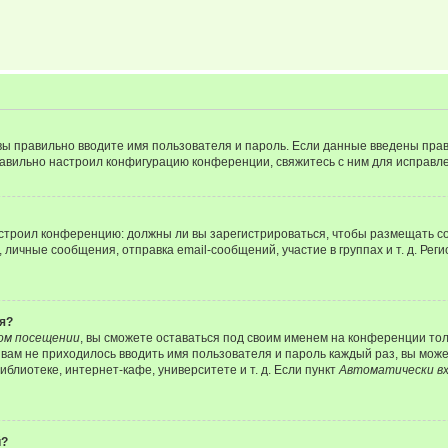
вы правильно вводите имя пользователя и пароль. Если данные введены прав
равильно настроил конфигурацию конференции, свяжитесь с ним для исправле
 настроил конференцию: должны ли вы зарегистрироваться, чтобы размещать 
чные сообщения, отправка email-сообщений, участие в группах и т. д. Регис
я?
ом посещении
, вы сможете оставаться под своим именем на конференции тол
ы вам не приходилось вводить имя пользователя и пароль каждый раз, вы мож
блиотеке, интернет-кафе, университете и т. д. Если пункт
Автоматически вх
й?