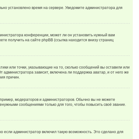
ильно установлено время на сервере. Уведомите администратора для
министратора конференции, может ли он установить нужный вам
жете получить на сайте phpBB (ссылка находится внизу страниц
атики или точки, указывающие на то, сколько сообщений вы оставили или
т администратора зависит, включена ли поддержка аватар, и от него же
ния причин.
пример, модераторов и администраторов. Обычно вы не можете
енужными сообщениями только для того, чтобы повысить своё звание.
ко если администратор включил такую возможность. Это сделано для