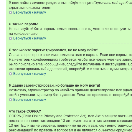
В настройках личного раздела вы найдёте опцию
Скрывать моё пребыв
скрытым пользователем.
Вернуться к началу
Я забыл пароль!
Не паникуйте! Хотя пароль нельзя восстановить, можно легко получить
на конференцию.
Вернуться к началу
Я только что зарегистрировался, но не могу войти!
Сначала проверьте свои имя пользователя и пароль. Если они верны, т
На некоторых конференциях требуется, чтобы все новые учётные запис
было прислано email-сообщение, следуйте полученным инструкциям. Есл
что ввели правильный адрес email, попробуйте связаться с администра
Вернуться к началу
Я давно зарегистрирован, но больше не могу войти!
Возможно, администратор по какой-то причине деактивировал или удал
чтобы уменьшить размер базы данных. Если это произошло, попробуйте 
Вернуться к началу
Что такое COPPA?
COPPA (Child Online Privacy and Protection Act), или Акт о защите час
несовершеннолетних младше 13 лет, иметь на это письменное согласи
13 лет. Если вы не уверены, применимо ли это к вам, как к регистриру
рекомендаций по правовым вопросам и не является объектом юридичес