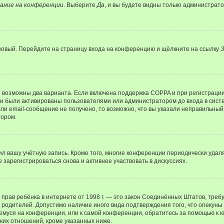
ание на конференции
. Выберите
Да
, и вы будете видны только администрат
 новый. Перейдите на страницу входа на конференцию и щёлкните на ссылку
З
о возможны два варианта. Если включена поддержка COPPA и при регистрации 
и были активированы пользователями или администратором до входа в систе
и email-сообщение не получено, то возможно, что вы указали неправильный 
тором.
ил вашу учётную запись. Кроме того, многие конференции периодически уда
зарегистрироваться снова и активнее участвовать в дискуссиях.
тных прав ребёнка в интернете от 1998 г. — это закон Соединённых Штатов, т
е родителей. Допустимо наличие иного вида подтверждения того, что опек
ющемуся на конференции, или к самой конференции, обратитесь за помощью к 
ких отношений, кроме указанных ниже.