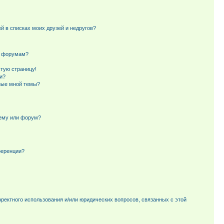
й в списках моих друзей и недругов?
и форумам?
стую страницу!
и?
ные мной темы?
тему или форум?
ференции?
рректного использования и/или юридических вопросов, связанных с этой