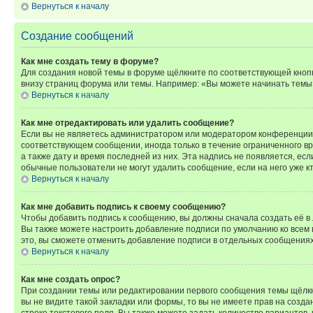
Вернуться к началу
Создание сообщений
Как мне создать тему в форуме?
Для создания новой темы в форуме щёлкните по соответствующей кнопк
внизу страниц форума или темы. Например: «Вы можете начинать темы»,
Вернуться к началу
Как мне отредактировать или удалить сообщение?
Если вы не являетесь администратором или модератором конференции, 
соответствующем сообщении, иногда только в течение ограниченного вр
а также дату и время последней из них. Эта надпись не появляется, е
обычные пользователи не могут удалить сообщение, если на него уже кт
Вернуться к началу
Как мне добавить подпись к своему сообщению?
Чтобы добавить подпись к сообщению, вы должны сначала создать её в
Вы также можете настроить добавление подписи по умолчанию ко всем
это, вы сможете отменить добавление подписи в отдельных сообщения
Вернуться к началу
Как мне создать опрос?
При создании темы или редактировании первого сообщения темы щёлкн
вы не видите такой закладки или формы, то вы не имеете прав на созда
строке текстового поля. Вы также можете задать количество вариантов,