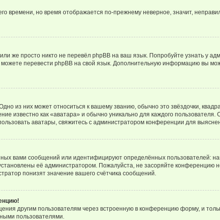
него времени, но время отображается по-прежнему неверное, значит, неправ
или же просто никто не перевёл phpBB на ваш язык. Попробуйте узнать у ад
ами можете перевести phpBB на свой язык. Дополнительную информацию вы мо
дно из них может относиться к вашему званию, обычно это звёздочки, квадр
ние известно как «аватара» и обычно уникально для каждого пользователя. О
использовать аватары, свяжитесь с администратором конференции для выясне
нных вами сообщений или идентифицируют определённых пользователей: на
установлены её администратором. Пожалуйста, не засоряйте конференцию н
тратор понизят значение вашего счётчика сообщений.
ренцию!
щения другим пользователям через встроенную в конференцию форму, и толь
мными пользователями.