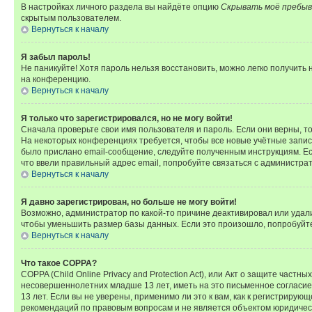
В настройках личного раздела вы найдёте опцию
Скрывать моё пребыв
скрытым пользователем.
Вернуться к началу
Я забыл пароль!
Не паникуйте! Хотя пароль нельзя восстановить, можно легко получить
на конференцию.
Вернуться к началу
Я только что зарегистрировался, но не могу войти!
Сначала проверьте свои имя пользователя и пароль. Если они верны, т
На некоторых конференциях требуется, чтобы все новые учётные запис
было прислано email-сообщение, следуйте полученным инструкциям. Есл
что ввели правильный адрес email, попробуйте связаться с администра
Вернуться к началу
Я давно зарегистрирован, но больше не могу войти!
Возможно, администратор по какой-то причине деактивировал или удал
чтобы уменьшить размер базы данных. Если это произошло, попробуйте 
Вернуться к началу
Что такое COPPA?
COPPA (Child Online Privacy and Protection Act), или Акт о защите час
несовершеннолетних младше 13 лет, иметь на это письменное согласи
13 лет. Если вы не уверены, применимо ли это к вам, как к регистриру
рекомендаций по правовым вопросам и не является объектом юридичес