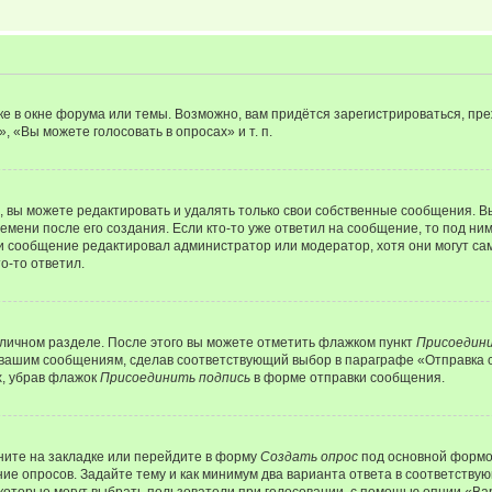
е в окне форума или темы. Возможно, вам придётся зарегистрироваться, пр
 «Вы можете голосовать в опросах» и т. п.
вы можете редактировать и удалять только свои собственные сообщения. В
емени после его создания. Если кто-то уже ответил на сообщение, то под ни
сли сообщение редактировал администратор или модератор, хотя они могут са
о-то ответил.
 личном разделе. После этого вы можете отметить флажком пункт
Присоедини
 вашим сообщениям, сделав соответствующий выбор в параграфе «Отправка 
х, убрав флажок
Присоединить подпись
в форме отправки сообщения.
ите на закладке или перейдите в форму
Создать опрос
под основной формой
ние опросов. Задайте тему и как минимум два варианта ответа в соответству
 которые могут выбрать пользователи при голосовании, с помощью опции «Вар