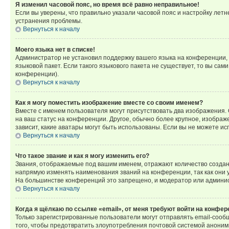
Я изменил часовой пояс, но время всё равно неправильное!
Если вы уверены, что правильно указали часовой пояс и настройку лет
устранения проблемы.
Вернуться к началу
Моего языка нет в списке!
Администратор не установил поддержку вашего языка на конференции, 
языковой пакет. Если такого языкового пакета не существует, то вы с
конференции).
Вернуться к началу
Как я могу поместить изображение вместе со своим именем?
Вместе с именем пользователя могут присутствовать два изображения. О
на ваш статус на конференции. Другое, обычно более крупное, изображе
зависит, какие аватары могут быть использованы. Если вы не можете 
Вернуться к началу
Что такое звание и как я могу изменить его?
Звания, отображаемые под вашим именем, отражают количество созда
напрямую изменять наименования званий на конференции, так как они 
На большинстве конференций это запрещено, и модератор или админис
Вернуться к началу
Когда я щёлкаю по ссылке «email», от меня требуют войти на конфе
Только зарегистрированные пользователи могут отправлять email-сооб
того, чтобы предотвратить злоупотребления почтовой системой анони