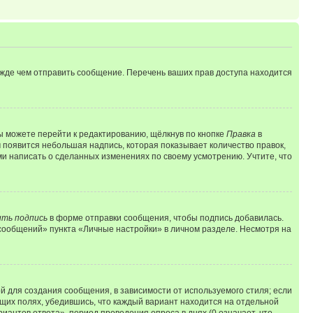
ежде чем отправить сообщение. Перечень ваших прав доступа находится
ы можете перейти к редактированию, щёлкнув по кнопке
Правка
в
м появится небольшая надпись, которая показывает количество правок,
ми написать о сделанных изменениях по своему усмотрению. Учтите, что
ть подпись
в форме отправки сообщения, чтобы подпись добавилась.
сообщений» пункта «Личные настройки» в личном разделе. Несмотря на
 для создания сообщения, в зависимости от используемого стиля; если
ющих полях, убедившись, что каждый вариант находится на отдельной
иантов ответа», период проведения опроса в днях (0 означает, что