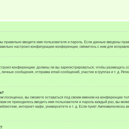
вы правильно вводите имя пользователя и пароль. Если данные введены прав
равильно настроил конфигурацию конференции, свяжитесь с ним для исправле
 настроил конференцию: должны ли вы зарегистрироваться, чтобы размещать 
чные сообщения, отправка email-сообщений, участие в группах и т. д. Регис
я?
ом посещении
, вы сможете оставаться под своим именем на конференции тол
ы вам не приходилось вводить имя пользователя и пароль каждый раз, вы мож
блиотеке, интернет-кафе, университете и т. д. Если пункт
Автоматически вх
й?