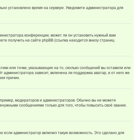
ильно установлено время на сервере. Уведомите администратора для
министратора конференции, может ли он установить нужный вам
жете получить на сайте phpBB (ссылка находится внизу страниц
атики или точки, указывающие на то, сколько сообщений вы оставили или
т администратора зависит, включена ли поддержка аватар, и от него же
ния причин.
пример, модераторов и администраторов. Обычно вы не можете
енужными сообщениями только для того, чтобы повысить своё звание.
ко если администратор включил такую возможность. Это сделано для