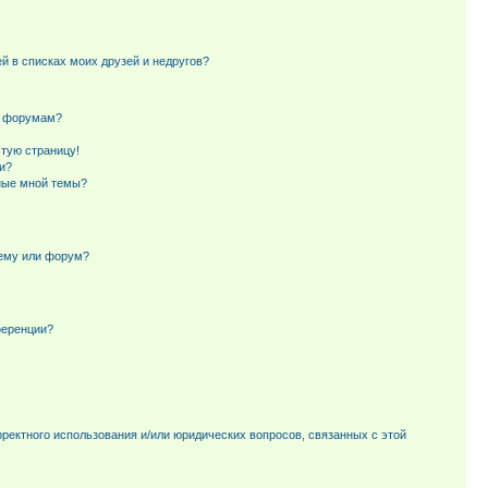
й в списках моих друзей и недругов?
и форумам?
стую страницу!
и?
ные мной темы?
тему или форум?
ференции?
рректного использования и/или юридических вопросов, связанных с этой