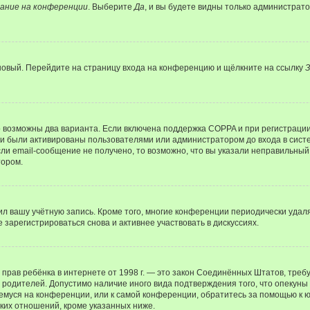
ание на конференции
. Выберите
Да
, и вы будете видны только администрат
 новый. Перейдите на страницу входа на конференцию и щёлкните на ссылку
З
о возможны два варианта. Если включена поддержка COPPA и при регистрации 
и были активированы пользователями или администратором до входа в систе
и email-сообщение не получено, то возможно, что вы указали неправильный 
тором.
ил вашу учётную запись. Кроме того, многие конференции периодически уда
зарегистрироваться снова и активнее участвовать в дискуссиях.
тных прав ребёнка в интернете от 1998 г. — это закон Соединённых Штатов, т
е родителей. Допустимо наличие иного вида подтверждения того, что опек
ющемуся на конференции, или к самой конференции, обратитесь за помощью к 
ких отношений, кроме указанных ниже.