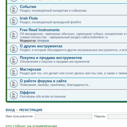
События
Раздел, посвящённый концертам и сейшенам.
Irish Flute
Раздел, посвящённый ирландской флейте
Free Reed Instruments
Об аккордеонах, гармошках обычных, гармошках губных, концертинах и
совместительству - официальный раздел сайта buttonbox.ru
Модератор:
breqwas
О других инструментах
Раздел, в котором обсуждаются другие музыкальные инструменты, и всё,
Покупка и продажа инструментов
Объявления о покупке и продаже инструментов
Мастерская
Раздел для тех, кто делает или хочет делать вистлы сам, а также о твики
О работе форума и сайта
Пожелания, жалобы, проблемы, благодарности...
Оффтоп
Разговоры обо всём остальном
ВХОД
•
РЕГИСТРАЦИЯ
Имя пользователя:
Пароль:
КТО СЕЙЧАС НА КОНФЕРЕНЦИИ