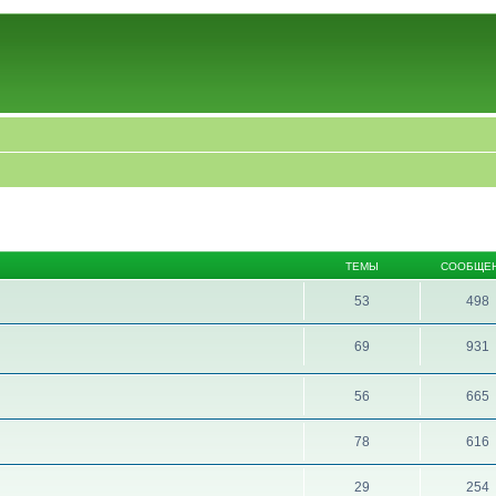
ТЕМЫ
СООБЩЕ
53
498
69
931
56
665
78
616
29
254