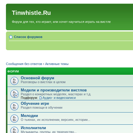
Tinwhistle.Ru
Форум для тех, кто играет, или хочет научиться играть на вистле
Список форумов
Сообщения без ответов
•
Активные темы
ФОРУМ
Основной форум
Разговоры о вистлах в целом
Модели и производители вистлов
Раздел о конкретных моделях, мастерах и т.д.
Подфорум:
Аудио- и видеозаписи
Обучение игре
Раздел помощи в обучении
Мелодии
О тьюнах, их исполнении, версиях, истории...
Исполнители
Музыканты, группы, их творчество...