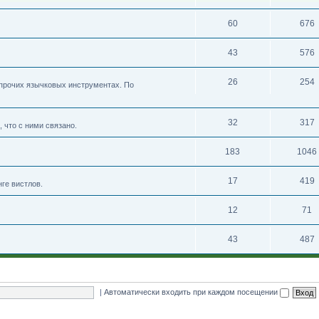
60
676
43
576
26
254
 прочих язычковых инструментах. По
32
317
 что с ними связано.
183
1046
17
419
нге вистлов.
12
71
43
487
|
Автоматически входить при каждом посещении