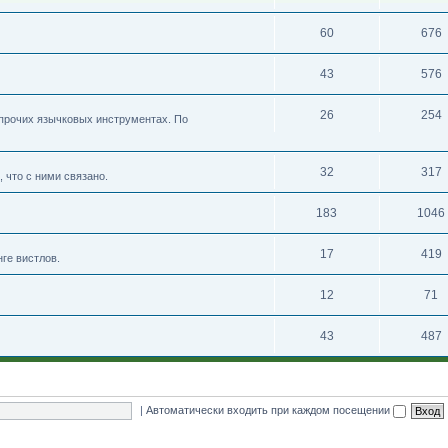
60
676
43
576
26
254
 прочих язычковых инструментах. По
32
317
 что с ними связано.
183
1046
17
419
нге вистлов.
12
71
43
487
|
Автоматически входить при каждом посещении