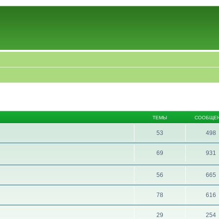
ТЕМЫ
СООБЩЕ
53
498
69
931
56
665
78
616
29
254