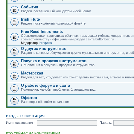
События
Раздел, посвящённый концертам и сейшенам.
Irish Flute
Раздел, посвящённый ирландской флейте
Free Reed Instruments
Об аккордеонах, гармошках обычных, гармошках губных, концертинах и
совместительству - официальный раздел сайта buttonbox.ru
Модератор:
breqwas
О других инструментах
Раздел, в котором обсуждаются другие музыкальные инструменты, и всё,
Покупка и продажа инструментов
Объявления о покупке и продаже инструментов
Мастерская
Раздел для тех, кто делает или хочет делать вистлы сам, а также о твики
О работе форума и сайта
Пожелания, жалобы, проблемы, благодарности...
Оффтоп
Разговоры обо всём остальном
ВХОД
•
РЕГИСТРАЦИЯ
Имя пользователя:
Пароль:
КТО СЕЙЧАС НА КОНФЕРЕНЦИИ