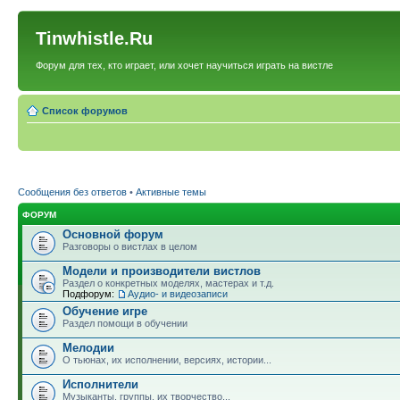
Tinwhistle.Ru
Форум для тех, кто играет, или хочет научиться играть на вистле
Список форумов
Сообщения без ответов
•
Активные темы
ФОРУМ
Основной форум
Разговоры о вистлах в целом
Модели и производители вистлов
Раздел о конкретных моделях, мастерах и т.д.
Подфорум:
Аудио- и видеозаписи
Обучение игре
Раздел помощи в обучении
Мелодии
О тьюнах, их исполнении, версиях, истории...
Исполнители
Музыканты, группы, их творчество...