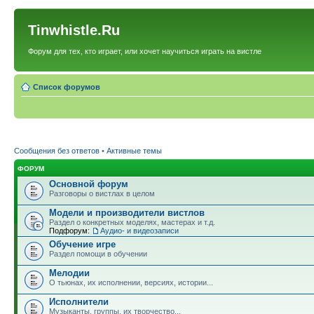
Tinwhistle.Ru
Форум для тех, кто играет, или хочет научиться играть на вистле
Список форумов
Сообщения без ответов
•
Активные темы
ФОРУМ
Основной форум
Разговоры о вистлах в целом
Модели и производители вистлов
Раздел о конкретных моделях, мастерах и т.д.
Подфорум:
Аудио- и видеозаписи
Обучение игре
Раздел помощи в обучении
Мелодии
О тьюнах, их исполнении, версиях, истории...
Исполнители
Музыканты, группы, их творчество...