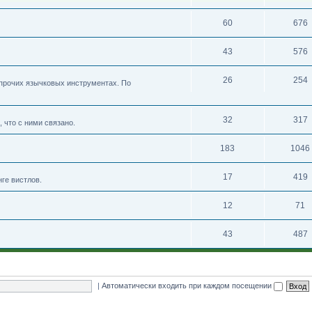
60
676
43
576
26
254
 прочих язычковых инструментах. По
32
317
 что с ними связано.
183
1046
17
419
нге вистлов.
12
71
43
487
|
Автоматически входить при каждом посещении