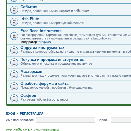
События
Раздел, посвящённый концертам и сейшенам.
Irish Flute
Раздел, посвящённый ирландской флейте
Free Reed Instruments
Об аккордеонах, гармошках обычных, гармошках губных, концертинах и
совместительству - официальный раздел сайта buttonbox.ru
Модератор:
breqwas
О других инструментах
Раздел, в котором обсуждаются другие музыкальные инструменты, и всё,
Покупка и продажа инструментов
Объявления о покупке и продаже инструментов
Мастерская
Раздел для тех, кто делает или хочет делать вистлы сам, а также о твики
О работе форума и сайта
Пожелания, жалобы, проблемы, благодарности...
Оффтоп
Разговоры обо всём остальном
ВХОД
•
РЕГИСТРАЦИЯ
Имя пользователя:
Пароль:
КТО СЕЙЧАС НА КОНФЕРЕНЦИИ