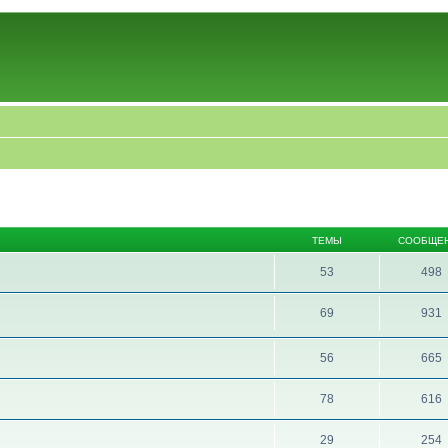
ТЕМЫ
СООБЩЕ
53
498
69
931
56
665
78
616
29
254