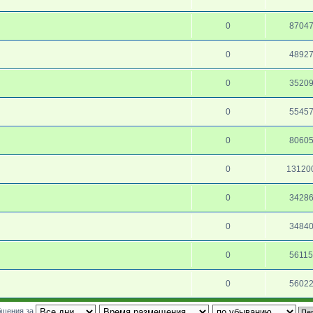
0
8704
0
4892
0
3520
0
5545
0
8060
0
13120
0
3428
0
3484
0
5611
0
5602
бщения за