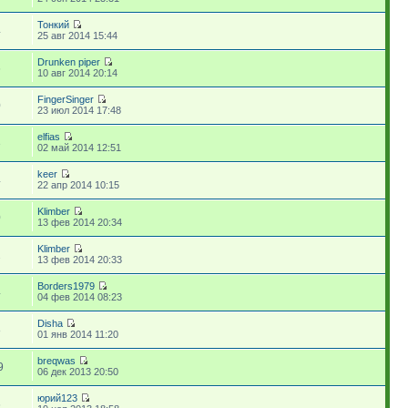
Тонкий
4
25 авг 2014 15:44
Drunken piper
6
10 авг 2014 20:14
FingerSinger
0
23 июл 2014 17:48
elfias
3
02 май 2014 12:51
keer
4
22 апр 2014 10:15
Klimber
0
13 фев 2014 20:34
Klimber
2
13 фев 2014 20:33
Borders1979
4
04 фев 2014 08:23
Disha
8
01 янв 2014 11:20
breqwas
9
06 дек 2013 20:50
юрий123
6