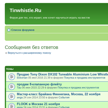
Tinwhistle.Ru
Форум для тех, кто играет, или хочет научиться играть на вистле
Список форумов
Сообщения без ответов
Вернуться к расширенному поиску
ТЕМЫ
Продаю Tony Dixon DX102 Tuneable Aluminium Low Whistl
Ekkertan
05 июл 2016 21:39 в форуме
Покупка и продажа инструментов
продам 8-клапанную флейту
Tau
06 июн 2015 22:29 в форуме
Покупка и продажа инструментов
Мастер-класс Брайана Финнегана, Москва, 22 ноября
anga
24 сен 2014 23:50 в форуме
События
FLOOK в Москве 21 ноября
anga
24 сен 2014 23:31 в форуме
События