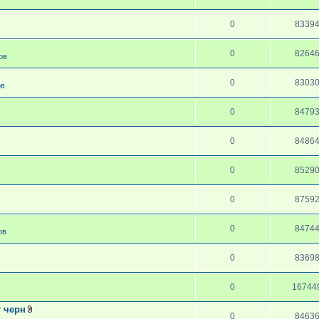
0
8339
0
8264
ов
0
8303
ов
0
8479
0
8486
0
8529
0
8759
0
8474
ов
0
8369
0
16744
т черн
0
8463