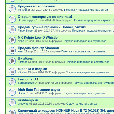
Продажа из коллекции
Тонкий
25 авг 2014 15:44 в форуме
Покупка и продажа инструментов
Открыл мастерскую по вистлам!
Drunken piper
10 авг 2014 20:14 в форуме
Покупка и продажа инструмент
Продам губные гармошки Hohner, Suzuki
FingerSinger
23 июл 2014 17:48 в форуме
Покупка и продажа инструмент
MK Kelpie Low D Whistle
elfias
02 май 2014 12:51 в форуме
Покупка и продажа инструментов
Продаю флейту Shannon
keer
22 апр 2014 10:15 в форуме
Покупка и продажа инструментов
Цимбалы
Klimber
13 фев 2014 20:34 в форуме
Покупка и продажа инструментов
скрипка с ладами
Klimber
13 фев 2014 20:33 в форуме
Покупка и продажа инструментов
Feadog в D
Borders1979
04 фев 2014 08:23 в форуме
Покупка и продажа инструмент
Irish flute Гармонии звука
Disha
01 янв 2014 11:20 в форуме
Покупка и продажа инструментов
irishbanjo.ru
breqwas
06 дек 2013 20:50 в форуме
О других инструментах
Кнопочный аккордеон HOHNER Nova II 72 (A1562) 3/4, цве