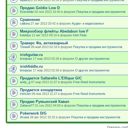
юрий123
19 ноя 2013 18:58 в форуме
Покупка и продажа инструментов
Продаю Goldie Low D
Everwhite
02 ноя 2013 16:40 в форуме
Покупка и продажа инструментов
Сравнение
calluna
27 авг 2013 20:42 в форуме
Аудио- и видеозаписи
Микрообзор флейты Abedabun low F
kebelya
12 авг 2013 09:10 в форуме
Irish Flute
Траверс Фа, антикварный
Тонкий
09 май 2013 02:18 в форуме
Покупка и продажа инструментов
irishguitar.ru
breqwas
17 мар 2013 02:26 в форуме
О других инструментах
irishfiddle.ru
breqwas
17 мар 2013 02:26 в форуме
О других инструментах
Продается Saltarelle L'Elfique G/C
andy_g
07 мар 2013 11:07 в форуме
Free Reed Instruments
Продается концертина
IrishJim
09 янв 2013 11:27 в форуме
Free Reed Instruments
Продаю Румынский Кавал
Zabava77
01 сен 2012 04:50 в форуме
Покупка и продажа инструментов
Pokerwork D/G
Исаев
28 авг 2012 15:32 в форуме
Покупка и продажа инструментов
Показать соо