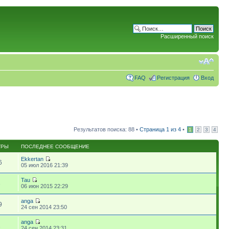
Расширенный поиск
FAQ
Регистрация
Вход
Результатов поиска: 88 •
Страница
1
из
4
•
1
2
3
4
ТРЫ
ПОСЛЕДНЕЕ СООБЩЕНИЕ
Ekkertan
6
05 июл 2016 21:39
Tau
3
06 июн 2015 22:29
anga
9
24 сен 2014 23:50
anga
1
24 сен 2014 23:31