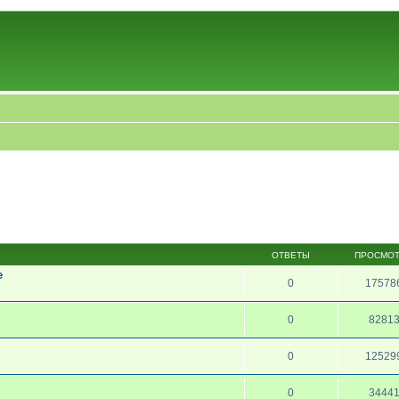
ОТВЕТЫ
ПРОСМО
e
0
17578
0
8281
0
12529
0
3444