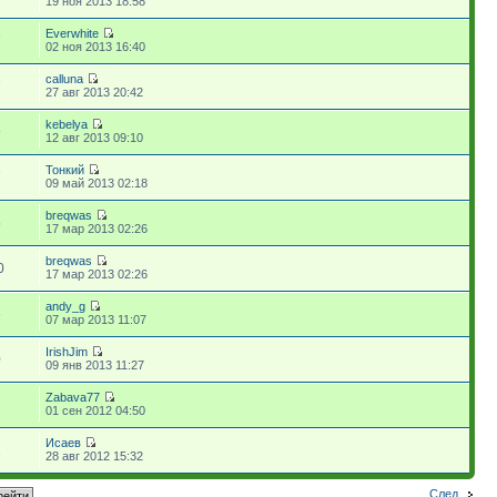
19 ноя 2013 18:58
Everwhite
7
02 ноя 2013 16:40
calluna
7
27 авг 2013 20:42
kebelya
9
12 авг 2013 09:10
Тонкий
7
09 май 2013 02:18
breqwas
5
17 мар 2013 02:26
breqwas
0
17 мар 2013 02:26
andy_g
6
07 мар 2013 11:07
IrishJim
0
09 янв 2013 11:27
Zabava77
5
01 сен 2012 04:50
Исаев
2
28 авг 2012 15:32
След.