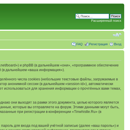
Расширенный поиск
FAQ
Регистрация
Вход
was.net/board») и phpBB (в дальнейшем «они», «программное обеспечение
й (в дальнейшем «ваша информация»).
елённого числа cookies (небольшие текстовые файлы, загружаемые в
тор анонимной сессии (в дальнейшем «session-id»), автоматически
дет использоваться для хранения информации о прочтённых вами темах,
нако они выходят за рамки этого документа, целью которого является
нные, которые вы отправляете на форум. Этими данными могут быть,
азанные при регистрации в конференции «Tinwhistle.Ru» (в
пароль для входа под вашей учётной записью (далее «ваш пароль») и