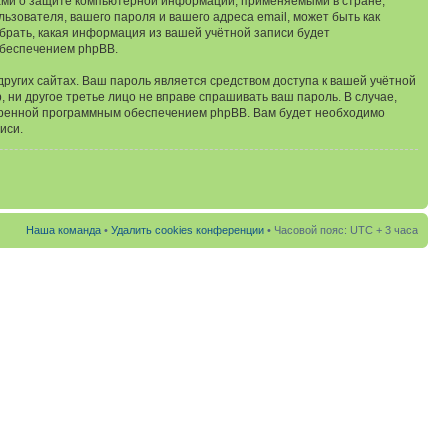
нами о защите компьютерной информации, применяемыми в стране,
зователя, вашего пароля и вашего адреса email, может быть как
ыбрать, какая информация из вашей учётной записи будет
обеспечением phpBB.
ругих сайтах. Ваш пароль является средством доступа к вашей учётной
p, ни другое третье лицо не вправе спрашивать ваш пароль. В случае,
отренной программным обеспечением phpBB. Вам будет необходимо
иси.
Наша команда
•
Удалить cookies конференции
• Часовой пояс: UTC + 3 часа