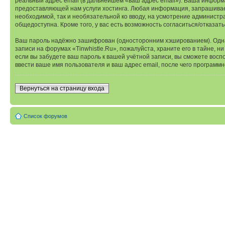
реальный адрес email (в дальнейшем «ваш адрес email»). Ваша информ
предоставляющей нам услуги хостинга. Любая информация, запрашиваема
необходимой, так и необязательной ко вводу, на усмотрение администр
общедоступна. Кроме того, у вас есть возможность согласиться/отказ
Ваш пароль надёжно зашифрован (односторонним хэшированием). Однако
записи на форумах «Tinwhistle.Ru», пожалуйста, храните его в тайне, н
если вы забудете ваш пароль к вашей учётной записи, вы сможете во
ввести ваше имя пользователя и ваш адрес email, после чего программ
Вернуться на страницу входа
Список форумов