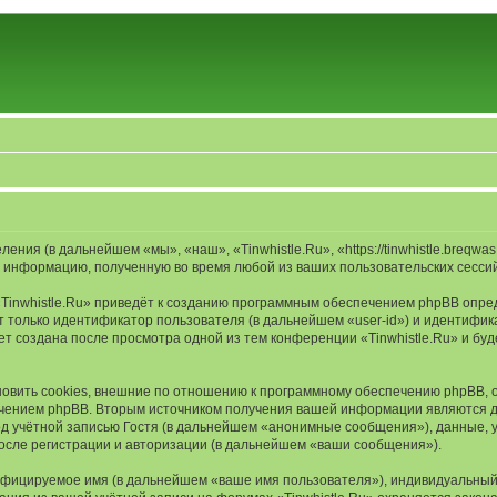
ления (в дальнейшем «мы», «наш», «Tinwhistle.Ru», «https://tinwhistle.breq
 информацию, полученную во время любой из ваших пользовательских сесси
Tinwhistle.Ru» приведёт к созданию программным обеспечением phpBB опред
 только идентификатор пользователя (в дальнейшем «user-id») и идентифика
т создана после просмотра одной из тем конференции «Tinwhistle.Ru» и бу
овить cookies, внешние по отношению к программному обеспечению phpBB, од
чением phpBB. Вторым источником получения вашей информации являются да
учётной записью Гостя (в дальнейшем «анонимные сообщения»), данные, ук
осле регистрации и авторизации (в дальнейшем «ваши сообщения»).
ифицируемое имя (в дальнейшем «ваше имя пользователя»), индивидуальный 