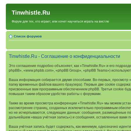
Tinwhistle.Ru
Форум для тех, кто играет, или хочет научиться играть на вистле
Список форумов
Tinwhistle.Ru - Соглашение о конфиденциальности
Это соглашение подробно объясняет, как «Tinwhistle.Ru» и его подразде
phpBB», «www.phpbb.com», «phpBB Group», «phpBB Teams») используют
Ваша информация собирается двумя способами. Во-первых, просмотр «
папку временных файлов вашего браузера). Первые две cookie содержат
присвоенные вам программным обеспечением phpBB. Третья cookie буде
повышая таким образом удобство работы с форумами.
Также во время просмотра конференции «Tinwhistle.Ru» мы можем устан
рассмотрение страниц, созданных исключительно программным обеспе
но не исчерпываются, следующие данные: сообщения, размещённые под 
дальнейшем «ваша учётная запись») и сообщения, оставленные вами п
Ваша учётная запись будет содержать, как минимум, однозначно идент