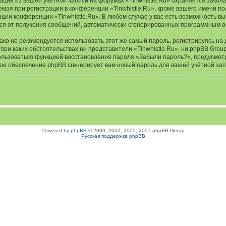
ация из вашей учётной записи на форумах «Tinwhistle.Ru» охраняется зако
я при регистрации в конференции «Tinwhistle.Ru», кроме вашего имени поль
ации конференции «Tinwhistle.Ru». В любом случае у вас есть возможность в
аться от получения сообщений, автоматически сгенерированных программным 
 не рекомендуется использовать этот же самый пароль, регистрируясь на д
и при каких обстоятельствах ни представители «Tinwhistle.Ru», ни phpBB Grou
спользоваться функцией восстановления пароля «Забыли пароль?», предусм
ное обеспечение phpBB сгенерирует вам новый пароль для вашей учётной зап
Powered by
phpBB
© 2000, 2002, 2005, 2007 phpBB Group
Русская поддержка phpBB