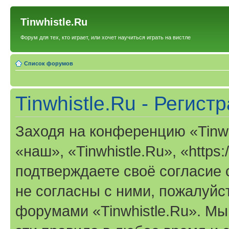
Tinwhistle.Ru
Форум для тех, кто играет, или хочет научиться играть на вистле
Список форумов
Tinwhistle.Ru - Регист
Заходя на конференцию «Tinwh
«наш», «Tinwhistle.Ru», «https:/
подтверждаете своё согласие
не согласны с ними, пожалуйст
форумами «Tinwhistle.Ru». Мы