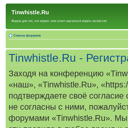
Tinwhistle.Ru
Форум для тех, кто играет, или хочет научиться играть на вистле
Список форумов
Tinwhistle.Ru - Регист
Заходя на конференцию «Tinwh
«наш», «Tinwhistle.Ru», «https:/
подтверждаете своё согласие
не согласны с ними, пожалуйст
форумами «Tinwhistle.Ru». Мы