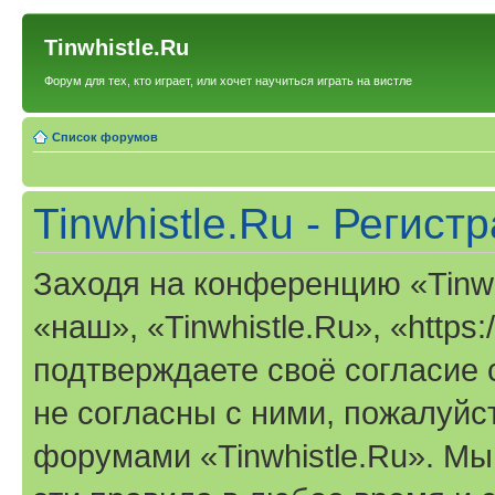
Tinwhistle.Ru
Форум для тех, кто играет, или хочет научиться играть на вистле
Список форумов
Tinwhistle.Ru - Регист
Заходя на конференцию «Tinwh
«наш», «Tinwhistle.Ru», «https:/
подтверждаете своё согласие
не согласны с ними, пожалуйст
форумами «Tinwhistle.Ru». Мы