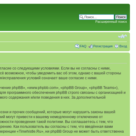
Расширенный поиск
FAQ
Регистрация
Вход
согласие со следующими условиями. Если вы не согласны с ними,
сё возможное, чтобы уведомить вас об этом, однако с вашей стороны
я/исправления условий означает ваше согласие с ними.
чение phpBB», «www.phpbb.com», «phpBB Group», «phpBB Teams»),
для программного обеспечения phpBB строго связаны с организацией и
мого содержания и/или поведения в них. За дополнительной
озни и прочих сообщений, которые могут нарушить законы вашей
ений могут привести к вашему немедленному отключению от
ожности проведения такой политики. Вы соглашаетесь с тем, что
рению. Как пользователь вы согласны с тем, что введённая вами
еренции «Tinwhistle.Ru», ни phpBB Group не может быть ответственна