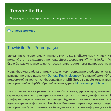
Tinwhistle.Ru
Форум для тех, кто играет, или хочет научиться играть на вистле
Список форумов
Tinwhistle.Ru - Регистрация
Заходя на конференцию «Tinwhistle.Ru» (в дальнейшем «мы», «наш», «Tinw
пожалуйста, не заходите и не пользуйтесь форумами «Tinwhistle.Ru». М
было бы разумным регулярно просматривать этот текст на предмет изме
Наши форумы работают под управлением программного обеспечения дл
выпущенного по лицензии «
General Public License
» (в дальнейшем «GPL
поддержкой интернет-конференций, и phpBB Group не несёт ответствен
информацией о phpBB обращайтесь по адресу
https://www.phpbb.com/
.
Вы соглашаетесь не размещать оскорбительных, угрожающих, клеветни
страны, страны, которая предоставляет услуги хостинга для форумов 
конференции, при этом ваш провайдер будет поставлен в известность, 
администраторы форумов «Tinwhistle.Ru» имеют право удалить, отредак
информация будет храниться в базе данных. Хотя эта информация не б