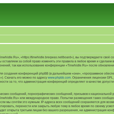
histle.Ru», «https://tinwhistle.breqwas.net/board»), вы подтверждаете своё 
ы оставляем за собой право изменять эти правила в любое время и сделаем в
нений, так как использование конференции «Tinwhistle.Ru» после обновлени
я создания конференций phpBB (в дальнейшем «они», «программное обеспе
»). Скачать его можно по адресу
www.phpbb.com
. Ограничения лицензии GPL 
ности за то, что администрация конференций определяет в качестве допусти
ческих сообщений, порнографических сообщений, призывов к национальной р
«Tinwhistle.Ru» или международное право. Попытки размещения таких сообщ
если мы сочтём это нужным. IP-адреса всех сообщений сохраняются для возм
тировать, перенести или закрыть любую тему в любое время по своему усмот
удет открыта третьим лицам без вашего разрешения, ни администрация конф