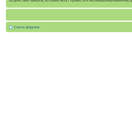
за действия хакеров, которые могут привести к несанкционированному д
Список форумов