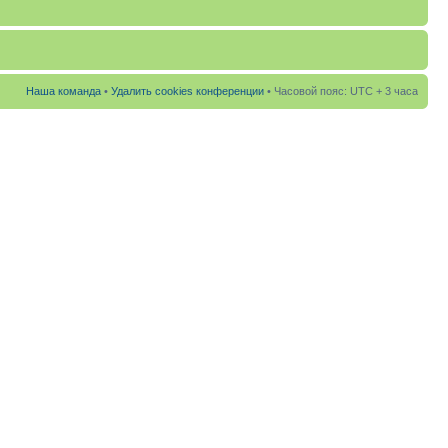
Наша команда
•
Удалить cookies конференции
• Часовой пояс: UTC + 3 часа