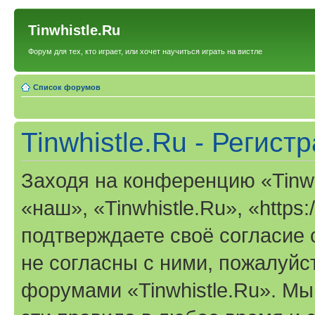
Tinwhistle.Ru
Форум для тех, кто играет, или хочет научиться играть на вистле
Список форумов
Tinwhistle.Ru - Регист
Заходя на конференцию «Tinwh
«наш», «Tinwhistle.Ru», «https:/
подтверждаете своё согласие
не согласны с ними, пожалуйст
форумами «Tinwhistle.Ru». Мы