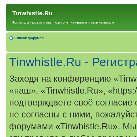
Tinwhistle.Ru
Форум для тех, кто играет, или хочет научиться играть на вистле
Список форумов
Tinwhistle.Ru - Регист
Заходя на конференцию «Tinwh
«наш», «Tinwhistle.Ru», «https:/
подтверждаете своё согласие
не согласны с ними, пожалуйст
форумами «Tinwhistle.Ru». Мы