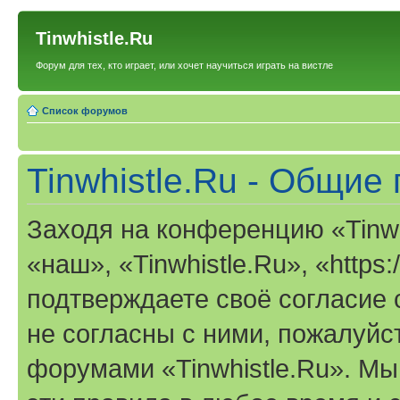
Tinwhistle.Ru
Форум для тех, кто играет, или хочет научиться играть на вистле
Список форумов
Tinwhistle.Ru - Общие
Заходя на конференцию «Tinwh
«наш», «Tinwhistle.Ru», «https:/
подтверждаете своё согласие
не согласны с ними, пожалуйст
форумами «Tinwhistle.Ru». Мы