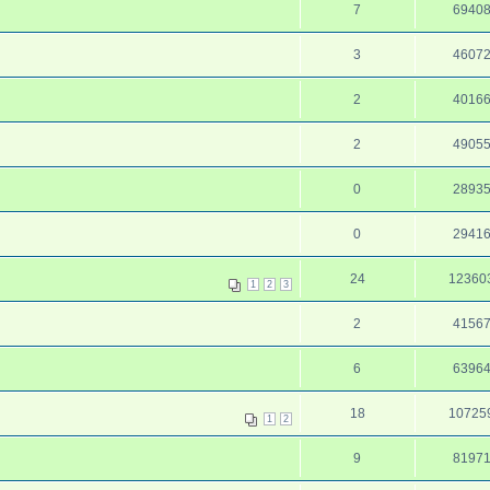
7
6940
3
4607
2
4016
2
4905
0
2893
0
2941
24
12360
1
2
3
2
4156
6
6396
18
10725
1
2
9
8197