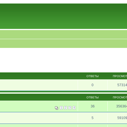
ОТВЕТЫ
ПРОСМО
0
5731
ОТВЕТЫ
ПРОСМО
36
35636
1
2
3
4
5
5910