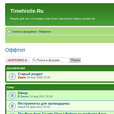
Tinwhistle.Ru
Форум для тех, кто играет, или хочет научиться играть на вистле
Список форумов
‹
Оффтоп
Оффтоп
Новая тема
ОБЪЯВЛЕНИЯ
Старый раздел
Slayer
18 мар 2008 23:45
ТЕМЫ
Юмор
Викинг
14 апр 2011 16:36
Инструменты для ирландщины
Antoni
04 фев 2013 10:40
The Boys from County Clare | Ребята из графства Клэр