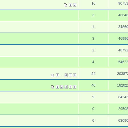
10
9075
1
2
3
4664
1
3486
3
4699
2
4879
4
5462
54
20387
...
1
4
5
6
40
18202
1
2
3
4
5
9
8434
0
2950
6
6309