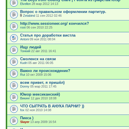
Elvellon
28 мар 2012 14:13
Вопрос о правильном оформлении партитур.
Zetabind
11 сен 2012 02:46
http://www.sessioneer.org/ кончился?
root
06 сен 2010 22:25
Статья про доработки вистла
Antoni
09 ноя 2011 08:04
Ищу людей
Тонкий
22 авг 2011 16:41
Смоленск на связи
Kudri
05 авг 2011 06:05
Важно ли происхождение?
Rut
10 окт 2009 15:06
всем привет, я пришёл)
Donny
05 мар 2011 17:45
Юмор мексиканский)
Викинг
12 дек 2010 18:08
ЧТО СЫГРАТЬ В АНУКА ПАРНИ? ))
fox
02 ноя 2010 14:08
Пиеса )
Slayer
13 апр 2009 16:54