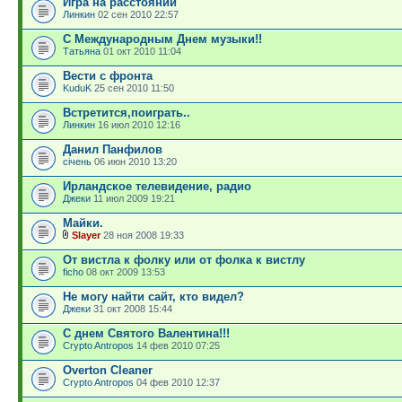
Игра на расстоянии
Линкин
02 сен 2010 22:57
С Международным Днем музыки!!
Татьяна
01 окт 2010 11:04
Вести с фронта
KuduK
25 сен 2010 11:50
Встретится,поиграть..
Линкин
16 июл 2010 12:16
Данил Панфилов
сiчень
06 июн 2010 13:20
Ирландское телевидение, радио
Джеки
11 июл 2009 19:21
Майки.
Slayer
28 ноя 2008 19:33
От вистла к фолку или от фолка к вистлу
ficho
08 окт 2009 13:53
Не могу найти сайт, кто видел?
Джеки
31 окт 2008 15:44
С днем Святого Валентина!!!
Crypto Antropos
14 фев 2010 07:25
Overton Cleaner
Crypto Antropos
04 фев 2010 12:37