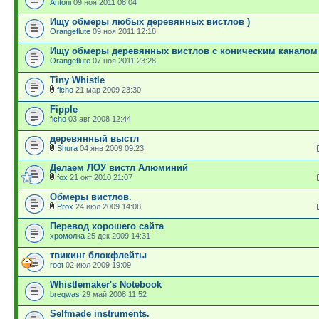
Antoni
09 ноя 2011 08:04
Ищу обмеры любых деревянных вистлов )
Orangeflute
09 ноя 2011 12:18
Ищу обмеры деревянных вистлов с коническим каналом
Orangeflute
07 ноя 2011 23:28
Tiny Whistle
ficho
21 мар 2009 23:30
Fipple
ficho
03 авг 2008 12:44
деревянный выстл
Shura
04 янв 2009 09:23
Делаем ЛОУ вистл Алюминий
fox
21 окт 2010 21:07
Обмеры вистлов.
Prox
24 июл 2009 14:08
Перевод хорошего сайта
хромолка
25 дек 2009 14:31
твикинг блокфлейты
root
02 июл 2009 19:09
Whistlemaker's Notebook
breqwas
29 май 2008 11:52
Selfmade instruments.