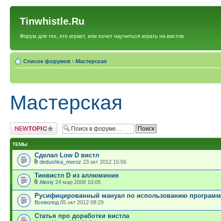
Tinwhistle.Ru
Форум для тех, кто играет, или хочет научиться играть на вистле
Список форумов
‹
Мастерская
Мастерская
Новая тема
ТЕМЫ
Сделал Low D вистл
dedushka_moroz
23 окт 2012 15:56
Тинвистл D из аллюминия
Alexiy
24 мар 2008 10:05
Русифицированный мануал по использованию программ
Всеволод
05 окт 2012 08:29
Статья про доработки вистла