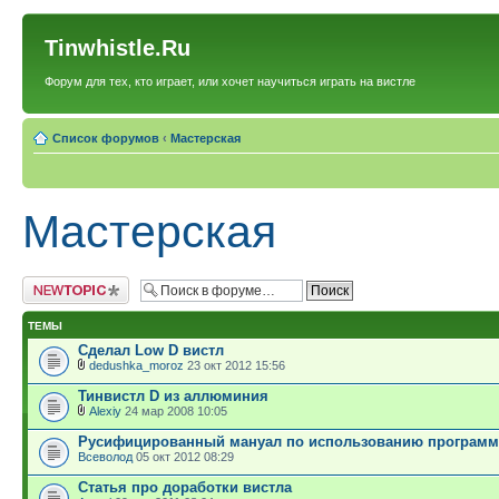
Tinwhistle.Ru
Форум для тех, кто играет, или хочет научиться играть на вистле
Список форумов
‹
Мастерская
Мастерская
Новая тема
ТЕМЫ
Сделал Low D вистл
dedushka_moroz
23 окт 2012 15:56
Тинвистл D из аллюминия
Alexiy
24 мар 2008 10:05
Русифицированный мануал по использованию программ
Всеволод
05 окт 2012 08:29
Статья про доработки вистла