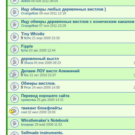
Antoni
09 ноя 2011 08:04
Ищу обмеры любых деревянных вистлов )
Orangeflute
09 ноя 2011 12:18
Ищу обмеры деревянных вистлов с коническим каналом
Orangeflute
07 ноя 2011 23:28
Tiny Whistle
ficho
21 мар 2009 23:30
Fipple
ficho
03 авг 2008 12:44
деревянный выстл
Shura
04 янв 2009 09:23
Делаем ЛОУ вистл Алюминий
fox
21 окт 2010 21:07
Обмеры вистлов.
Prox
24 июл 2009 14:08
Перевод хорошего сайта
хромолка
25 дек 2009 14:31
твикинг блокфлейты
root
02 июл 2009 19:09
Whistlemaker's Notebook
breqwas
29 май 2008 11:52
Selfmade instruments.