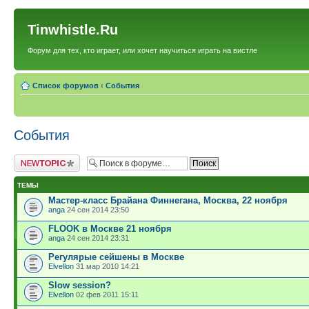
Tinwhistle.Ru
Форум для тех, кто играет, или хочет научиться играть на вистле
Список форумов
‹
События
События
Новая тема
ТЕМЫ
Мастер-класс Брайана Финнегана, Москва, 22 ноября
anga
24 сен 2014 23:50
FLOOK в Москве 21 ноября
anga
24 сен 2014 23:31
Регулярые сейшены в Москве
Elvellon
31 мар 2010 14:21
Slow session?
Elvellon
02 фев 2011 15:11