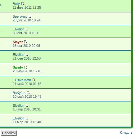
Beliy
2
11 фев 2011 22:25
Бреголас
2
26 дек 2010 18:24
Elvellon
0
30 окт 2010 10:11
Slayer
0
15 окт 2010 20:06
Elvellon
3
21 сен 2010 12:50
Sandy
1
29 май 2010 15:10
ElusiveMoth
9
21 май 2010 01:15
BaKyJIa
1
10 май 2010 19:49
Elvellon
8
10 апр 2010 10:31
Elvellon
8
11 мар 2010 16:40
След.