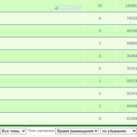
45
18385
1
2
3
4
5
8
7603
0
3019
2
4080
0
3036
0
3016
1
3501
0
3034
2
4043
9
8198
Поле сортировки