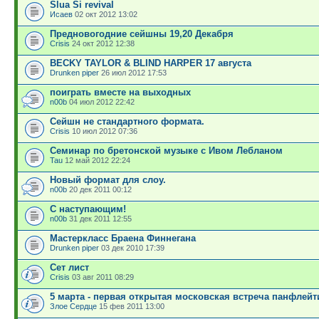
Slua Si revival
Исаев
02 окт 2012 13:02
Предновогодние сейшны 19,20 Декабря
Crisis
24 окт 2012 12:38
BECKY TAYLOR & BLIND HARPER 17 августа
Drunken piper
26 июл 2012 17:53
поиграть вместе на выходных
n00b
04 июл 2012 22:42
Сейшн не стандартного формата.
Crisis
10 июл 2012 07:36
Семинар по бретонской музыке с Ивом Лебланом
Tau
12 май 2012 22:24
Новый формат для слоу.
n00b
20 дек 2011 00:12
С наступающим!
n00b
31 дек 2011 12:55
Мастеркласс Браена Финнегана
Drunken piper
03 дек 2010 17:39
Сет лист
Crisis
03 авг 2011 08:29
5 марта - первая открытая московская встреча панфлейт
Злое Сердце
15 фев 2011 13:00