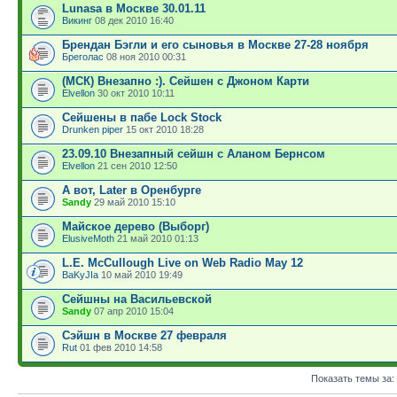
Lunasa в Москве 30.01.11
Викинг
08 дек 2010 16:40
Брендан Бэгли и его сыновья в Москве 27-28 ноября
Бреголас
08 ноя 2010 00:31
(МСК) Внезапно :). Сейшен с Джоном Карти
Elvellon
30 окт 2010 10:11
Сейшены в пабе Lock Stock
Drunken piper
15 окт 2010 18:28
23.09.10 Внезапный сейшн c Аланом Бернсом
Elvellon
21 сен 2010 12:50
А вот, Later в Оренбурге
Sandy
29 май 2010 15:10
Майское дерево (Выборг)
ElusiveMoth
21 май 2010 01:13
L.E. McCullough Live on Web Radio May 12
BaKyJIa
10 май 2010 19:49
Сейшны на Васильевской
Sandy
07 апр 2010 15:04
Сэйшн в Москве 27 февраля
Rut
01 фев 2010 14:58
Показать темы за: