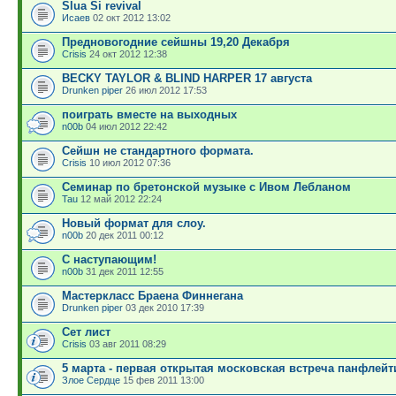
Slua Si revival
Исаев
02 окт 2012 13:02
Предновогодние сейшны 19,20 Декабря
Crisis
24 окт 2012 12:38
BECKY TAYLOR & BLIND HARPER 17 августа
Drunken piper
26 июл 2012 17:53
поиграть вместе на выходных
n00b
04 июл 2012 22:42
Сейшн не стандартного формата.
Crisis
10 июл 2012 07:36
Семинар по бретонской музыке с Ивом Лебланом
Tau
12 май 2012 22:24
Новый формат для слоу.
n00b
20 дек 2011 00:12
С наступающим!
n00b
31 дек 2011 12:55
Мастеркласс Браена Финнегана
Drunken piper
03 дек 2010 17:39
Сет лист
Crisis
03 авг 2011 08:29
5 марта - первая открытая московская встреча панфлейт
Злое Сердце
15 фев 2011 13:00