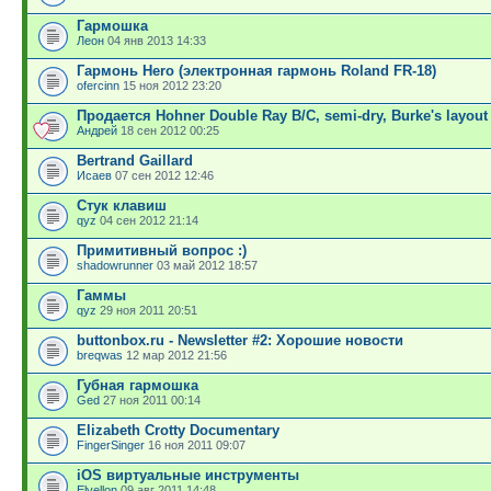
Гармошка
Леон
04 янв 2013 14:33
Гармонь Hero (электронная гармонь Roland FR-18)
ofercinn
15 ноя 2012 23:20
Продается Hohner Double Ray B/C, semi-dry, Burke's layout
Андрей
18 сен 2012 00:25
Bertrand Gaillard
Исаев
07 сен 2012 12:46
Стук клавиш
qyz
04 сен 2012 21:14
Примитивный вопрос :)
shadowrunner
03 май 2012 18:57
Гаммы
qyz
29 ноя 2011 20:51
buttonbox.ru - Newsletter #2: Хорошие новости
breqwas
12 мар 2012 21:56
Губная гармошка
Ged
27 ноя 2011 00:14
Elizabeth Crotty Documentary
FingerSinger
16 ноя 2011 09:07
iOS виртуальные инструменты
Elvellon
09 авг 2011 14:48