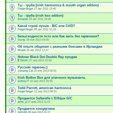
Ты - труба (irish harmonica & mouth organ edition)
FingerSinger
27 авг 2011 13:45
Ты - труба (irish box edition)
breqwas
26 авг 2011 19:00
Какой строй лучше - B/C или C#/D?
FingerSinger
06 авг 2011 12:19
Безысходности псто или Как жить без гармошки?
Sovay
28 ноя 2013 04:00
Об опыте общения с разными боксами в Ирландии
Исаев
25 авг 2012 12:47
Hohner Black Dot Double Ray продам
DimXL
27 апр 2013 22:50
Русская гармонь:)
Jumping Cat
26 янв 2013 00:51
Irish Button Box для уличного музыканта.
andrey77
10 апр 2013 20:56
Todd Parrott, american harmonica
FingerSinger
12 апр 2013 08:51
Продается Saltarelle L'Elfique G/C
andy_g
07 мар 2013 11:07
Продается концертина
IrishJim
09 янв 2013 11:27