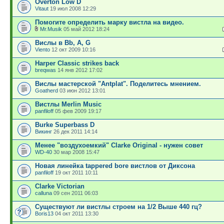
Overton Low D
Vitaut
19 июл 2008 12:29
Помогите определить марку вистла на видео.
Mr.Musik
05 май 2012 18:24
Вислы в Bb, A, G
Viento
12 окт 2009 10:16
Harper Classic strikes back
breqwas
14 янв 2012 17:02
Вислы мастерской "Antplat". Поделитесь мнением.
Goatherd
03 июн 2012 13:01
Вистлы Merlin Music
panfiloff
05 фев 2009 19:17
Burke Superbass D
Викинг
26 дек 2011 14:14
Менее "воздухоемкий" Clarke Original - нужен совет
WD-40
30 мар 2008 15:47
Новая линейка tappered bore вистлов от Диксона
panfiloff
19 окт 2011 10:11
Clarke Victorian
calluna
09 сен 2011 06:03
Существуют ли вистлы строем на 1/2 Выше 440 гц?
Boris13
04 окт 2011 13:30