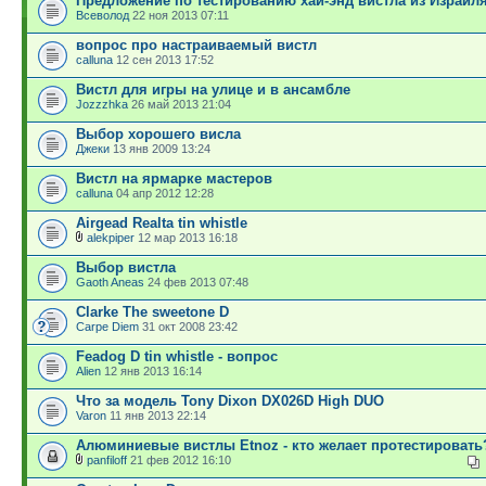
Предложение по тестированию хай-энд вистла из Израил
Всеволод
22 ноя 2013 07:11
вопрос про настраиваемый вистл
calluna
12 сен 2013 17:52
Вистл для игры на улице и в ансамбле
Jozzzhka
26 май 2013 21:04
Выбор хорошего висла
Джеки
13 янв 2009 13:24
Вистл на ярмарке мастеров
calluna
04 апр 2012 12:28
Airgead Realta tin whistle
alekpiper
12 мар 2013 16:18
Выбор вистла
Gaoth Aneas
24 фев 2013 07:48
Clarke The sweetone D
Carpe Diem
31 окт 2008 23:42
Feadog D tin whistle - вопрос
Alien
12 янв 2013 16:14
Что за модель Tony Dixon DX026D High DUO
Varon
11 янв 2013 22:14
Алюминиевые вистлы Etnoz - кто желает протестировать
panfiloff
21 фев 2012 16:10