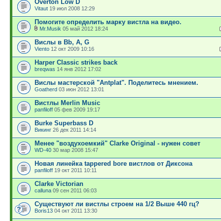
Overton Low D
Vitaut
19 июл 2008 12:29
Помогите определить марку вистла на видео.
Mr.Musik
05 май 2012 18:24
Вислы в Bb, A, G
Viento
12 окт 2009 10:16
Harper Classic strikes back
breqwas
14 янв 2012 17:02
Вислы мастерской "Antplat". Поделитесь мнением.
Goatherd
03 июн 2012 13:01
Вистлы Merlin Music
panfiloff
05 фев 2009 19:17
Burke Superbass D
Викинг
26 дек 2011 14:14
Менее "воздухоемкий" Clarke Original - нужен совет
WD-40
30 мар 2008 15:47
Новая линейка tappered bore вистлов от Диксона
panfiloff
19 окт 2011 10:11
Clarke Victorian
calluna
09 сен 2011 06:03
Существуют ли вистлы строем на 1/2 Выше 440 гц?
Boris13
04 окт 2011 13:30