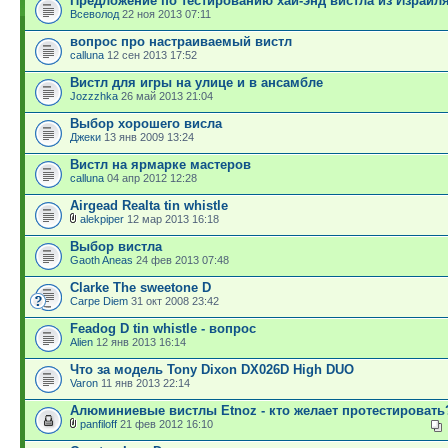
Предложение по тестированию хай-энд вистла из Израил
Всеволод
22 ноя 2013 07:11
вопрос про настраиваемый вистл
calluna
12 сен 2013 17:52
Вистл для игры на улице и в ансамбле
Jozzzhka
26 май 2013 21:04
Выбор хорошего висла
Джеки
13 янв 2009 13:24
Вистл на ярмарке мастеров
calluna
04 апр 2012 12:28
Airgead Realta tin whistle
alekpiper
12 мар 2013 16:18
Выбор вистла
Gaoth Aneas
24 фев 2013 07:48
Clarke The sweetone D
Carpe Diem
31 окт 2008 23:42
Feadog D tin whistle - вопрос
Alien
12 янв 2013 16:14
Что за модель Tony Dixon DX026D High DUO
Varon
11 янв 2013 22:14
Алюминиевые вистлы Etnoz - кто желает протестировать
panfiloff
21 фев 2012 16:10