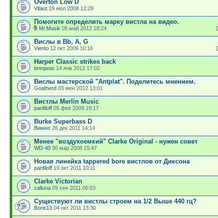
Overton Low D
Vitaut
19 июл 2008 12:29
Помогите определить марку вистла на видео.
Mr.Musik
05 май 2012 18:24
Вислы в Bb, A, G
Viento
12 окт 2009 10:16
Harper Classic strikes back
breqwas
14 янв 2012 17:02
Вислы мастерской "Antplat". Поделитесь мнением.
Goatherd
03 июн 2012 13:01
Вистлы Merlin Music
panfiloff
05 фев 2009 19:17
Burke Superbass D
Викинг
26 дек 2011 14:14
Менее "воздухоемкий" Clarke Original - нужен совет
WD-40
30 мар 2008 15:47
Новая линейка tappered bore вистлов от Диксона
panfiloff
19 окт 2011 10:11
Clarke Victorian
calluna
09 сен 2011 06:03
Существуют ли вистлы строем на 1/2 Выше 440 гц?
Boris13
04 окт 2011 13:30