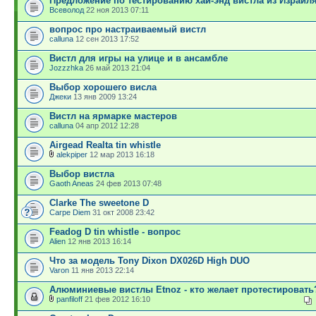
Предложение по тестированию хай-энд вистла из Израил
Всеволод
22 ноя 2013 07:11
вопрос про настраиваемый вистл
calluna
12 сен 2013 17:52
Вистл для игры на улице и в ансамбле
Jozzzhka
26 май 2013 21:04
Выбор хорошего висла
Джеки
13 янв 2009 13:24
Вистл на ярмарке мастеров
calluna
04 апр 2012 12:28
Airgead Realta tin whistle
alekpiper
12 мар 2013 16:18
Выбор вистла
Gaoth Aneas
24 фев 2013 07:48
Clarke The sweetone D
Carpe Diem
31 окт 2008 23:42
Feadog D tin whistle - вопрос
Alien
12 янв 2013 16:14
Что за модель Tony Dixon DX026D High DUO
Varon
11 янв 2013 22:14
Алюминиевые вистлы Etnoz - кто желает протестировать
panfiloff
21 фев 2012 16:10