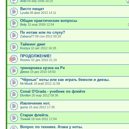
Ariel
09 апр 2008 18:25
Вистл пищит
Lyuda
08 фев 2013 14:11
Общие практические вопросы
Beliy
15 мар 2009 12:54
По нотам или по слуху?
Zabava77
09 сен 2012 00:20
Тайминг джиг
Kostya
10 авг 2012 16:28
ПРОДОЛЖЕНИЕ!
Rostov
02 дек 2010 21:19
тренировка крэна на Ре
Джеки
19 дек 2010 18:50
"Чёрные" ноты или как играть бемоли и диезы.
Mr.Musik
18 май 2012 11:58
Conal O'Grada - учебник по флейте
Elvellon
20 мар 2012 09:36
Извлечение нот.
guma
15 апр 2012 17:35
Старая флейта.
Тонкий
18 ноя 2011 17:04
Вопрос по технике. Атака у ноты.