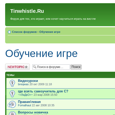
Tinwhistle.Ru
Форум для тех, кто играет, или хочет научиться играть на вистле
Список форумов
‹
Обучение игре
Обучение игре
Новая тема
ТЕМЫ
Видеоуроки
breqwas
20 окт 2009 11:18
где взять самоучитель для С?
~=ЛиДкО=~
23 мар 2008 15:50
Правая/левая
Fomalhaut
22 авг 2008 10:35
Вопросы новичка