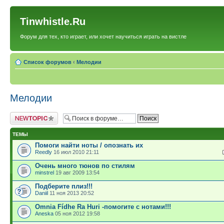
Tinwhistle.Ru
Форум для тех, кто играет, или хочет научиться играть на вистле
Список форумов
‹
Мелодии
Мелодии
Новая тема
ТЕМЫ
Помоги найти ноты / опознать их
Reedly
16 июл 2010 21:11
Очень много тюнов по стилям
minstrel
19 авг 2009 13:54
Подберите плиз!!!
Daniil
11 ноя 2013 20:52
Omnia Fídhe Ra Huri -помогите с нотами!!!
Aneska
05 ноя 2012 19:58