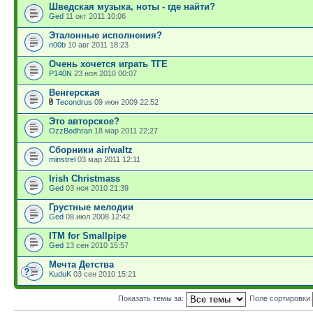
Шведская музыка, ноты - где найти?
Ged
11 окт 2011 10:06
Эталонные исполнения?
n00b
10 авг 2011 18:23
Очень хочется играть ТГЕ
P140N
23 ноя 2010 00:07
Венгерская
Tecondrus
09 июн 2009 22:52
Это авторское?
OzzBodhran
18 мар 2011 22:27
Сборники air/waltz
minstrel
03 мар 2011 12:11
Irish Christmass
Ged
03 ноя 2010 21:39
Грустные мелодии
Ged
08 июл 2008 12:42
ITM for Smallpipe
Ged
13 сен 2010 15:57
Мечта Детства
KuduK
03 сен 2010 15:21
Показать темы за:
Поле сортировки