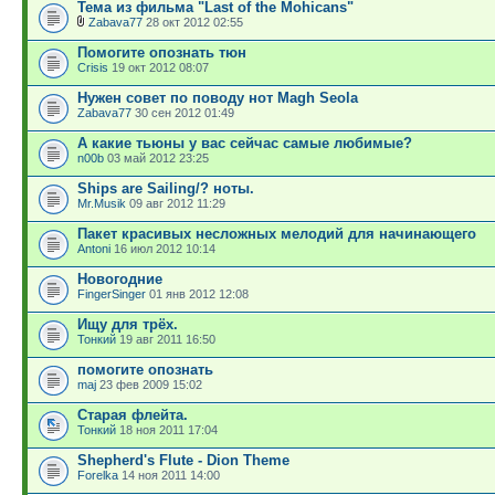
Тема из фильма "Last of the Mohicans"
Zabava77
28 окт 2012 02:55
Помогите опознать тюн
Crisis
19 окт 2012 08:07
Нужен совет по поводу нот Magh Seola
Zabava77
30 сен 2012 01:49
А какие тьюны у вас сейчас самые любимые?
n00b
03 май 2012 23:25
Ships are Sailing/? ноты.
Mr.Musik
09 авг 2012 11:29
Пакет красивых несложных мелодий для начинающего
Antoni
16 июл 2012 10:14
Новогодние
FingerSinger
01 янв 2012 12:08
Ищу для трёх.
Тонкий
19 авг 2011 16:50
помогите опознать
maj
23 фев 2009 15:02
Старая флейта.
Тонкий
18 ноя 2011 17:04
Shepherd's Flute - Dion Theme
Forelka
14 ноя 2011 14:00