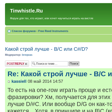
Tinwhistle.Ru
Форум для тех, кто играет, или хочет научиться играть на вистле
Список форумов
‹
Free Reed Instruments
Какой строй лучше - B/C или C#/D?
Модератор:
breqwas
Ответить
Re: Какой строй лучше - B/C 
kassiell
08 май 2014 14:57
То есть на one-row играть проще и ес
фразировки? Хм, получается для этих
лучше D/#C. Или вообще D/G он как-
кажется... Хотя, в принципе и на B\C (