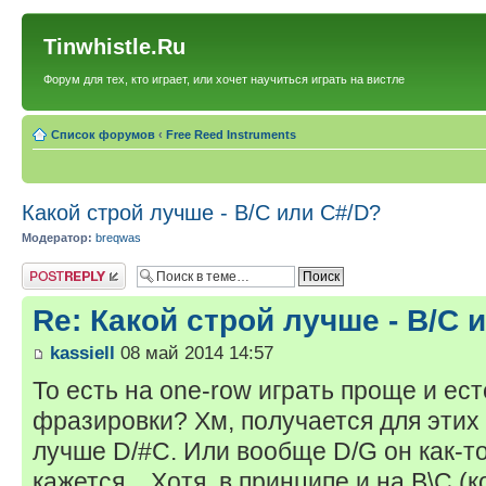
Tinwhistle.Ru
Форум для тех, кто играет, или хочет научиться играть на вистле
Список форумов
‹
Free Reed Instruments
Какой строй лучше - B/C или C#/D?
Модератор:
breqwas
Ответить
Re: Какой строй лучше - B/C 
kassiell
08 май 2014 14:57
То есть на one-row играть проще и ес
фразировки? Хм, получается для этих
лучше D/#C. Или вообще D/G он как-
кажется... Хотя, в принципе и на B\C (