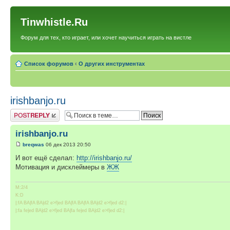
Tinwhistle.Ru
Форум для тех, кто играет, или хочет научиться играть на вистле
Список форумов
‹
О других инструментах
irishbanjo.ru
Ответить
irishbanjo.ru
breqwas
06 дек 2013 20:50
И вот ещё сделал:
http://irishbanjo.ru/
Мотивация и дисклеймеры в
ЖЖ
M:2/4
K:D
|:fA BA|fA BA|d2 e>f|ed BA|fA BA|fA BA|d2 e>f|ed d2:|
|:fa fe|ed BA|d2 e>f|ed BA|fa fe|ed BA|d2 e>f|ed d2:|