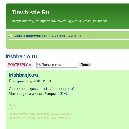
Tinwhistle.Ru
Форум для тех, кто играет, или хочет научиться играть на вистле
Список форумов
‹
О других инструментах
irishbanjo.ru
Ответить
irishbanjo.ru
breqwas
06 дек 2013 20:50
И вот ещё сделал:
http://irishbanjo.ru/
Мотивация и дисклеймеры в
ЖЖ
M:2/4
K:D
|:fA BA|fA BA|d2 e>f|ed BA|fA BA|fA BA|d2 e>f|ed d2:|
|:fa fe|ed BA|d2 e>f|ed BA|fa fe|ed BA|d2 e>f|ed d2:|