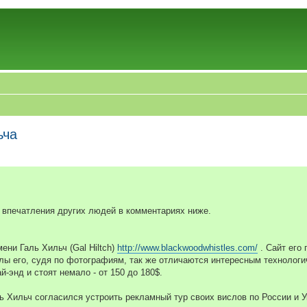
ьча
 впечатления других людей в комментариях ниже.
ени Галь Хильч (Gal Hiltch)
http://www.blackwoodwhistles.com/
. Сайт его 
лы его, судя по фотографиям, так же отличаются интересным технолог
-энд и стоят немало - от 150 до 180$.
 Хильч согласился устроить рекламный тур своих вислов по России и У