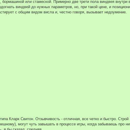
, бормашиной или стамеской. Примерно две трети пола виндвея внутри в
одогнать виндвей до нужных параметров, но, при такой цене, и позицион
астирует с общим видом висла и, честно говоря, вызывает недоумение.
ипа Кларк Свитон. Отзывчивость - отличная, все четко и быстро. Строй
-решному), могут чуть завышать в процессе игры, когда забываешь про н
, я бы сказал, средняя.