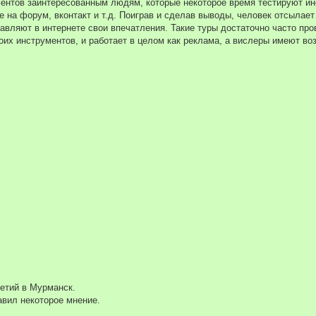
ментов заинтересованным людям, которые некоторое время тестируют ин
на форум, вконтакт и т.д. Поиграв и сделав выводы, человек отсылае
тавляют в интернете свои впечатления. Такие туры достаточно часто про
оих инструментов, и работает в целом как реклама, а вислеры имеют в
ретий в Мурманск.
авил некоторое мнение.