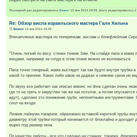
Последний раз редактировалось
Викинг
13 янв 2014 19:58, всего редактировалось 2 
Re: Обзор висла израильского мастера Галя Хильча
Викинг
13 янв 2014 19:45
Впечатление мастера по поперечкам, вислам и блокфлейтам Серг
"Очень легкий по весу. стенки тонкие 1мм. На слайде папа и мама п
вещами, например за голди в этом плане можно не волноваться.
Папа точно токарный, мама выглядит так как будто внутри трубка в 
какой то причине. Каких либо швов на дырках и нижнем срезе не ви
По звуку все работает как описал викинг, но блок сделан очень н
где то на треть и закруглен так же как потолок, а потом опускает
идут), сделано это понижение грубо, непонятными инструментами. С
скол на входе.
Лезвие лабиума токарное, образовано вставкой короткой трубы вну
диаметру этой трубки который начинается от блоклайна и доходит 
вырез под размер окна.
По качеству работы - все что сделано на станках: токарка, фрезер