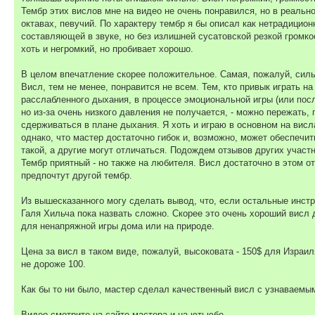
Тембр этих вислов мне на видео не очень понравился, но в реально
октавах, певучий. По характеру тембр я бы описал как нетрадицион
составляющей в звуке, но без излишней сусатовской резкой громк
хоть и негромкий, но пробивает хорошо.
В целом впечатление скорее положительное. Самая, пожалуй, силь
Висл, тем не менее, понравится не всем. Тем, кто привык играть н
расслабленного дыхания, в процессе эмоциональной игры (или после
но из-за очень низкого давления не получается, - можно пережать,
сдерживаться в плане дыхания. Я хоть и играю в основном на висл
однако, что мастер достаточно гибок и, возможно, может обеспечит
такой, а другие могут отличаться. Подождем отзывов других участн
Тембр приятный - но также на любителя. Висл достаточно в этом о
предпочтут другой тембр.
Из вышесказанного могу сделать вывод, что, если остальные инс
Галя Хильча пока назвать сложно. Скорее это очень хороший висл
для ненапряжной игры дома или на природе.
Цена за висл в таком виде, пожалуй, высоковата - 150$ для Израи
не дороже 100.
Как бы то ни было, мастер сделал качественный висл с узнаваемы
Видео смотрите на сайте мастера и на ютьюбе.