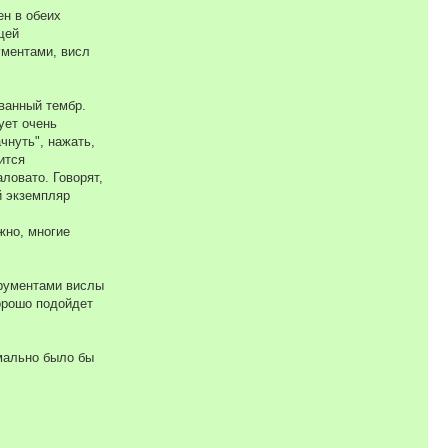
ен в обеих
щей
ументами, висл
ванный тембр.
ует очень
чнуть", нажать,
ится
ловато. Говорят,
й экземпляр
жно, многие
трументами вислы
орошо подойдет
имально было бы