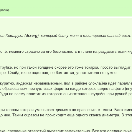
раз(а).
ея Кошарука (
drzerg
), который был у меня и тестировал данный висл.
о .5, немного страшно за его безопасность в плане на раздавить если ки
трубке, но при такой толщине скорее это тоже токарка, просто выглядит 
дно. Слайд точно подогнан, не болтается, уплотнителя не нужно.
еаккуратно, андеркат неравномерный, пол в районе блоклайна идет парал
ся с образованием причудливых форм на входе которые видно на фото (вн
удя по всему пластик из которого он изготовлен неудобен при ручной р
три головы которая уменьшает диаметр по сравнению с телом. Блок име
до нее. Таким образом не происходит еще одного скачка диаметра. В эт
овка, сверление отверстий выглядит замечательно. Все что сделано рукам