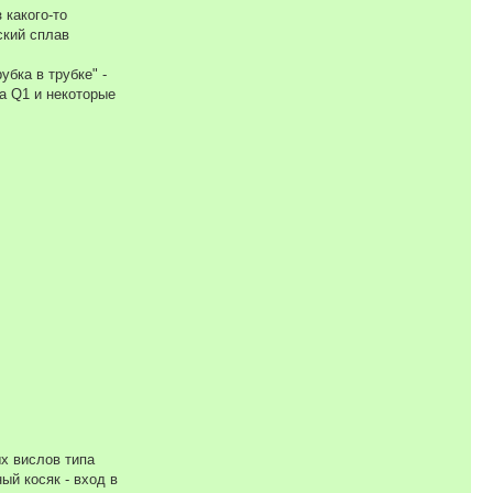
 какого-то
ский сплав
бка в трубке" -
ba Q1 и некоторые
ых вислов типа
ый косяк - вход в