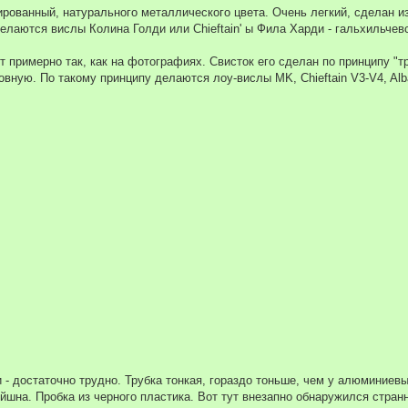
ованный, натурального металлического цвета. Очень легкий, сделан из
делаются вислы Колина Голди или Chieftain' ы Фила Харди - гальхильчев
примерно так, как на фотографиях. Свисток его сделан по принципу "тру
овную. По такому принципу делаются лоу-вислы MK, Chieftain V3-V4, Al
ти - достаточно трудно. Трубка тонкая, гораздо тоньше, чем у алюминиев
ейшна. Пробка из черного пластика. Вот тут внезапно обнаружился странн