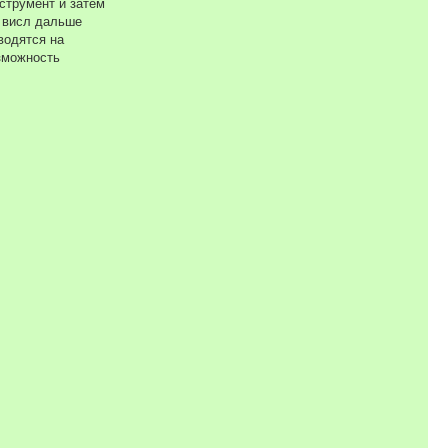
струмент и затем
т висл дальше
водятся на
озможность