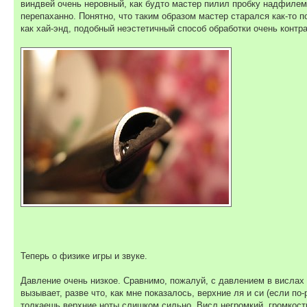
виндвей очень неровный, как будто мастер пилил пробку надфилем
перепаханно. Понятно, что таким образом мастер старался как-то п
как хай-энд, подобный неэстетичный способ обработки очень контр
Теперь о физике игры и звуке.
Давление очень низкое. Сравнимо, пожалуй, с давлением в вислах т
вызывает, разве что, как мне показалось, верхние ля и си (если по
толкаешь верхние ноты слишком сильно. Висл негромкий, громкость