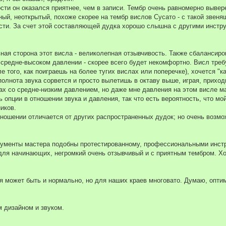
сти он оказался приятнее, чем в записи. Тембр очень равномерно вывер
ный, неоткрытый, похоже скорее на тембр вислов Сусато - с такой звеня
ости. За счет этой составляющей дудка хорошо слышна с другими инстр
ная сторона этот висла - великолепная отзывчивость. Также сбалансиро
а средне-высоком давлении - скорее всего будет некомфортно. Висл треб
 того, как поиграешь на более тугих вислах или поперечке), хочется "ка
 полнота звука сорвется и просто вылетишь в октаву выше, играя, приход
ах со средне-низким давлением, но даже мне давления на этом висле ма
ь опции в отношении звука и давления, так что есть вероятность, что мо
иков.
тношении отличается от других распространенных дудок; но очень возмо
трументы мастера подобны протестированному, профессиональными инс
 для начинающих, негромкий очень отзывчивый и с приятным тембром. Х
ля может быть и нормально, но для наших краев многовато. Думаю, опт
м дизайном и звуком.