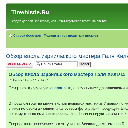
Tinwhistle.Ru
Форум для тех, кто играет, или хочет научиться играть на вистле
Список форумов
‹
Модели и производители вистлов
Обзор висла израильского мастера Галя Хил
Ответить
Обзор висла израильского мастера Галя Хильча
Викинг
13 янв 2014 19:40
Обзор почти дублирую
из вконтакта
, с небольшими дополнениями и
В прошлом году на рынке вислов появился мастер из Израиля по им
внимание своим дизайном и качеством фотографий продукции. Вис
поэтому многие ими заинтересовались. Позиционируются они как хай
Посредством новосибирского энтузиаста Всеволода Артемьева Галь