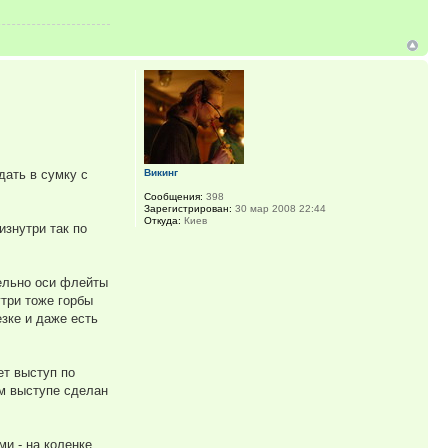
Викинг
дать в сумку с
Сообщения:
398
Зарегистрирован:
30 мар 2008 22:44
Откуда:
Киев
изнутри так по
лельно оси флейты
утри тоже горбы
езке и даже есть
ет выступ по
ом выступе сделан
и - на коленке,