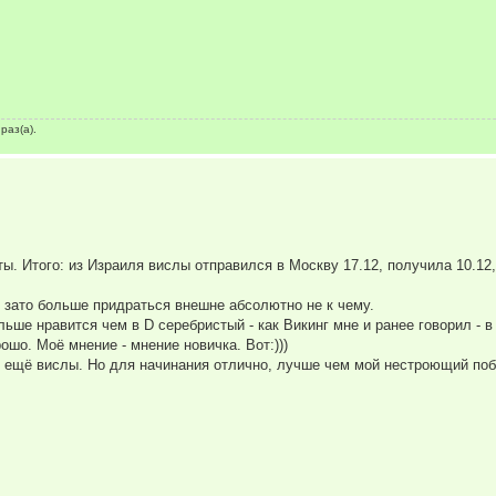
раз(а).
ы. Итого: из Израиля вислы отправился в Москву 17.12, получила 10.12
 зато больше придраться внешне абсолютно не к чему.
льше нравится чем в D серебристый - как Викинг мне и ранее говорил - в
ошо. Моё мнение - мнение новичка. Вот:)))
ать ещё вислы. Но для начинания отлично, лучше чем мой нестроющий по