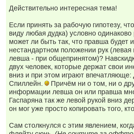
Действительно интересная тема!
Если принять за рабочую гипотезу, чт
виду любая дудка) условно одинаково 
может ли быть так, что правша будет
нестандартном положении рук (левая 
левша - при общепринятом)? Навскидк
двух человек, которые держат свои и
вниз и при этом играют впечатляюще:
Спиллейн.
Причём ни о том, ни о др
информации левша он или правша мно
Гаспаряна так же левой рукой вниз дер
он мог уже просто копировать того, кто
Сам столкнулся с этим явлением, когд
флейту сюнь.
(Не сочтите за оффтоп