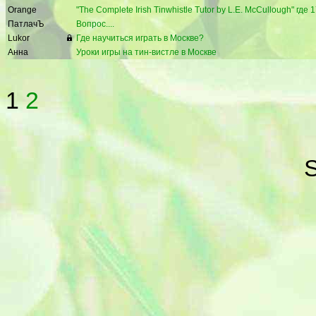
Orange
"The Complete Irish Tinwhistle Tutor by L.E. McCullough" где
ПатлачЪ
Вопрос....
Lukor
Где научиться играть в Москве?
Анна
Уроки игры на тин-вистле в Москве
1
2
S