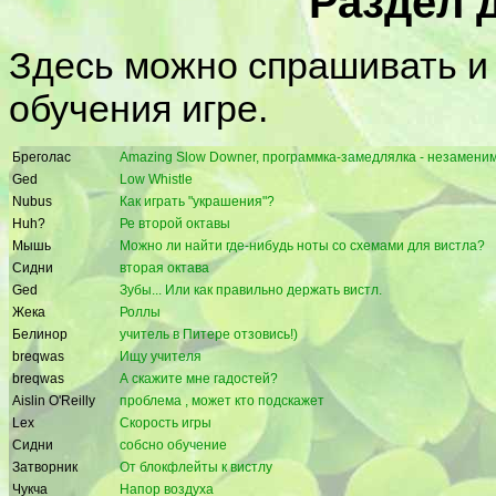
Раздел 
Здесь можно спрашивать и 
обучения игре.
Бреголас
Amazing Slow Downer, программка-замедлялка - незаменима
Ged
Low Whistle
Nubus
Как играть "украшения"?
Huh?
Ре второй октавы
Мышь
Можно ли найти где-нибудь ноты со схемами для вистла?
Сидни
вторая октава
Ged
Зубы... Или как правильно держать вистл.
Жека
Роллы
Белинор
учитель в Питере отзовись!)
breqwas
Ищу учителя
breqwas
А скажите мне гадостей?
Aislin O'Reilly
проблема , может кто подскажет
Lex
Скорость игры
Сидни
собсно обучение
Затворник
От блокфлейты к вистлу
Чукча
Напор воздуха